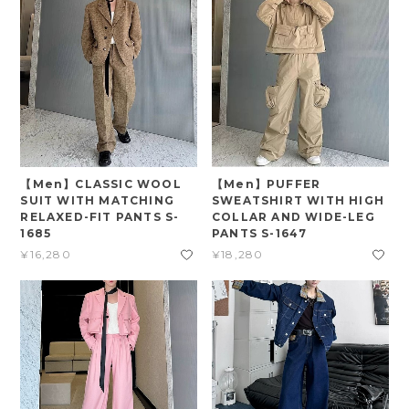
【Men】CLASSIC WOOL
【Men】PUFFER
SUIT WITH MATCHING
SWEATSHIRT WITH HIGH
RELAXED-FIT PANTS S-
COLLAR AND WIDE-LEG
1685
PANTS S-1647
¥16,280
¥18,280