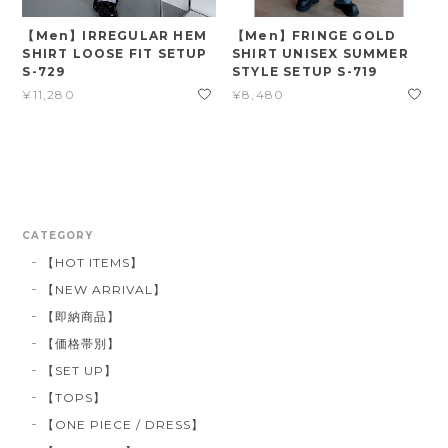
【Men】IRREGULAR HEM
【Men】FRINGE GOLD
SHIRT LOOSE FIT SETUP
SHIRT UNISEX SUMMER
S-729
STYLE SETUP S-719
¥11,280
¥8,480
CATEGORY
【HOT ITEMS】
【NEW ARRIVAL】
【即納商品】
【価格帯別】
【SET UP】
【TOPS】
【ONE PIECE / DRESS】