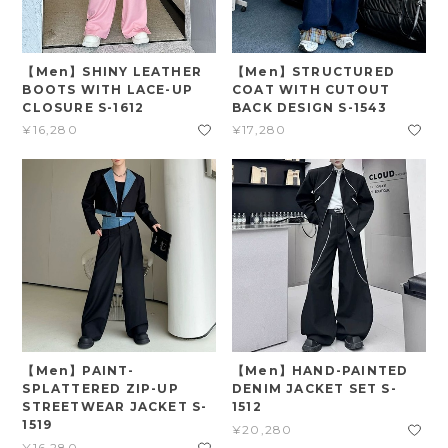
【Men】SHINY LEATHER
【Men】STRUCTURED
BOOTS WITH LACE-UP
COAT WITH CUTOUT
CLOSURE S-1612
BACK DESIGN S-1543
¥16,280
¥17,280
【Men】PAINT-
【Men】HAND-PAINTED
SPLATTERED ZIP-UP
DENIM JACKET SET S-
STREETWEAR JACKET S-
1512
1519
¥20,280
¥16,280