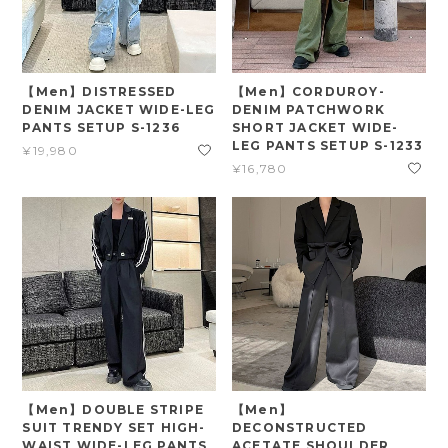
【Men】DISTRESSED
【Men】CORDUROY-
DENIM JACKET WIDE-LEG
DENIM PATCHWORK
PANTS SETUP S-1236
SHORT JACKET WIDE-
LEG PANTS SETUP S-1233
¥19,980
¥16,780
【Men】DOUBLE STRIPE
【Men】
SUIT TRENDY SET HIGH-
DECONSTRUCTED
WAIST WIDE-LEG PANTS
ACETATE SHOULDER