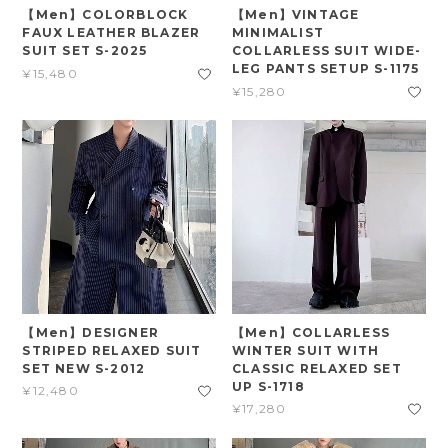
【Men】COLORBLOCK
【Men】VINTAGE
FAUX LEATHER BLAZER
MINIMALIST
SUIT SET S-2025
COLLARLESS SUIT WIDE-
LEG PANTS SETUP S-1175
¥15,480
¥15,280
【Men】DESIGNER
【Men】COLLARLESS
STRIPED RELAXED SUIT
WINTER SUIT WITH
SET NEW S-2012
CLASSIC RELAXED SET
UP S-1718
¥12,480
¥17,280