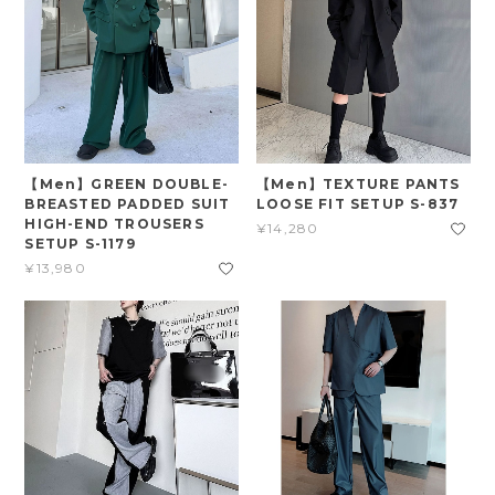
【Men】GREEN DOUBLE-
【Men】TEXTURE PANTS
BREASTED PADDED SUIT
LOOSE FIT SETUP S-837
HIGH-END TROUSERS
¥14,280
SETUP S-1179
¥13,980