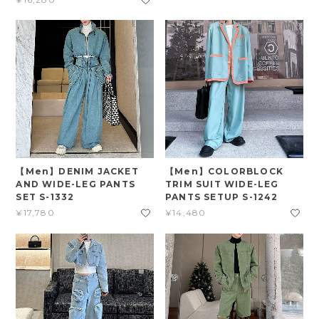
【Men】DENIM JACKET
【Men】COLORBLOCK
AND WIDE-LEG PANTS
TRIM SUIT WIDE-LEG
SET S-1332
PANTS SETUP S-1242
¥17,780
¥14,480