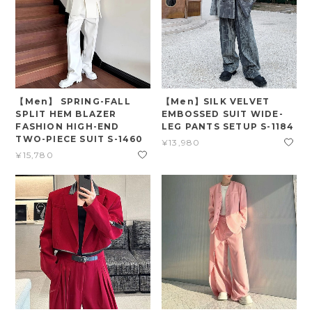
【Men】 SPRING-FALL
【Men】SILK VELVET
SPLIT HEM BLAZER
EMBOSSED SUIT WIDE-
FASHION HIGH-END
LEG PANTS SETUP S-1184
TWO-PIECE SUIT S-1460
¥13,980
¥15,780