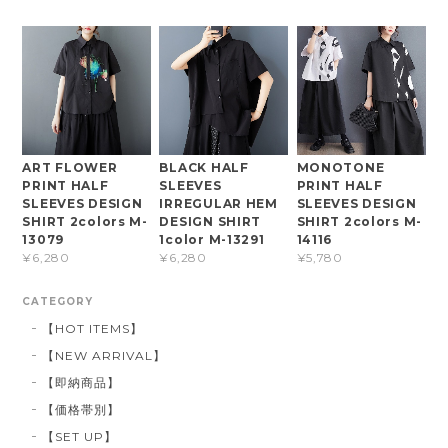
ART FLOWER
BLACK HALF
MONOTONE
PRINT HALF
SLEEVES
PRINT HALF
SLEEVES DESIGN
IRREGULAR HEM
SLEEVES DESIGN
SHIRT 2colors M-
DESIGN SHIRT
SHIRT 2colors M-
13079
1color M-13291
14116
¥6,280
¥6,280
¥5,780
CATEGORY
【HOT ITEMS】
【NEW ARRIVAL】
【即納商品】
【価格帯別】
【SET UP】