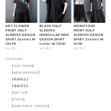
ART FLOWER
BLACK HALF
MONOTONE
PRINT HALF
SLEEVES
PRINT HALF
SLEEVES DESIGN
IRREGULAR HEM
SLEEVES DESIGN
SHIRT 2colors M-
DESIGN SHIRT
SHIRT 2colors M-
13079
1color M-13291
14116
¥6,280
¥6,280
¥5,780
CATEGORY
【HOT ITEMS】
【NEW ARRIVAL】
【即納商品】
【価格帯別】
【SET UP】
【TOPS】
【ONE PIECE / DRESS】