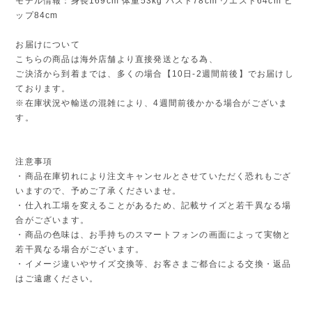
モデル情報：身長169cm 体重53kg バスト78cm ウエスト64cm ヒ
ップ84cm
お届けについて
こちらの商品は海外店舗より直接発送となる為、
ご決済から到着までは、多くの場合【10日-2週間前後】でお届けし
ております。
※在庫状況や輸送の混雑により、4週間前後かかる場合がございま
す。
注意事項
・商品在庫切れにより注文キャンセルとさせていただく恐れもござ
いますので、予めご了承くださいませ。
・仕入れ工場を変えることがあるため、記載サイズと若干異なる場
合がございます。
・商品の色味は、お手持ちのスマートフォンの画面によって実物と
若干異なる場合がございます。
・イメージ違いやサイズ交換等、お客さまご都合による交換・返品
はご遠慮ください。