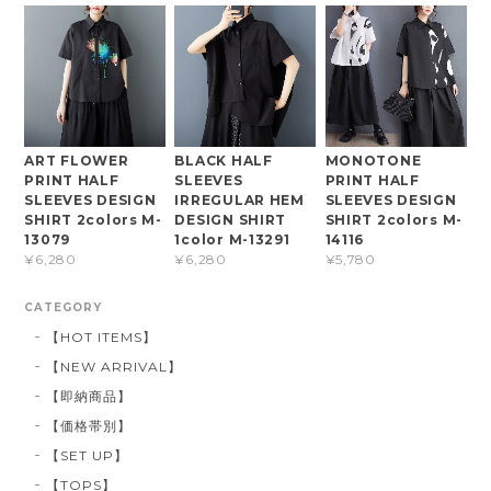
ART FLOWER
BLACK HALF
MONOTONE
PRINT HALF
SLEEVES
PRINT HALF
SLEEVES DESIGN
IRREGULAR HEM
SLEEVES DESIGN
SHIRT 2colors M-
DESIGN SHIRT
SHIRT 2colors M-
13079
1color M-13291
14116
¥6,280
¥6,280
¥5,780
CATEGORY
【HOT ITEMS】
【NEW ARRIVAL】
【即納商品】
【価格帯別】
【SET UP】
【TOPS】