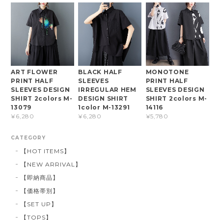
ART FLOWER
BLACK HALF
MONOTONE
PRINT HALF
SLEEVES
PRINT HALF
SLEEVES DESIGN
IRREGULAR HEM
SLEEVES DESIGN
SHIRT 2colors M-
DESIGN SHIRT
SHIRT 2colors M-
13079
1color M-13291
14116
¥6,280
¥6,280
¥5,780
CATEGORY
【HOT ITEMS】
【NEW ARRIVAL】
【即納商品】
【価格帯別】
【SET UP】
【TOPS】