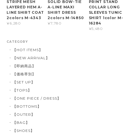
STRIPE MESH
SOLID BOW-TIE
PRINT STAND
LAYERED HEM A-
A-LINE MAXI
COLLAR LONG
LINE SHIRT COAT
SHIRT DRESS
SLEEVES TUNIC
2colors M-4343
2colors M-14850
SHIRT 1color M-
16284
¥6,280
¥7,780
¥5,480
CATEGORY
【HOT ITEMS】
【NEW ARRIVAL】
【即納商品】
【価格帯別】
【SET UP】
【TOPS】
【ONE PIECE / DRESS】
【BOTTOMS】
【OUTER】
【BAG】
【SHOES】