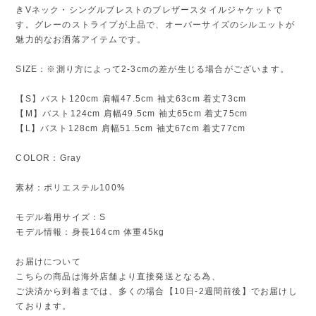
きVネック・シングルブレストのブレザースタイルジャケットで
す。グレーのストライプが上品で、オーバーサイズのシルエットが
魅力的なお洒落アイテムです。
SIZE：※測り方によって2-3cmの差が生じる場合がございます。
【S】バスト120cm 肩幅47.5cm 袖丈63cm 着丈73cm
【M】バスト124cm 肩幅49.5cm 袖丈65cm 着丈75cm
【L】バスト128cm 肩幅51.5cm 袖丈67cm 着丈77cm
COLOR：Gray
素材：ポリエステル100%
モデル着用サイズ：S
モデル情報：身長164cm 体重45kg
お届けについて
こちらの商品は海外店舗より直接発送となる為、
ご決済から到着までは、多くの場合【10日-2週間前後】でお届けし
ております。