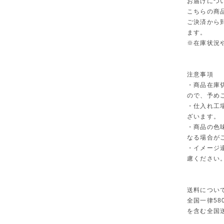
お届けにつ
こちらの商
ご決済から
ます。
※在庫状況
注意事項
・商品在庫
ので、予め
・仕入れ工
ざいます。
・商品の色
なる場合が
・イメージ
慮ください
送料につい
全国一律58
を含む全国