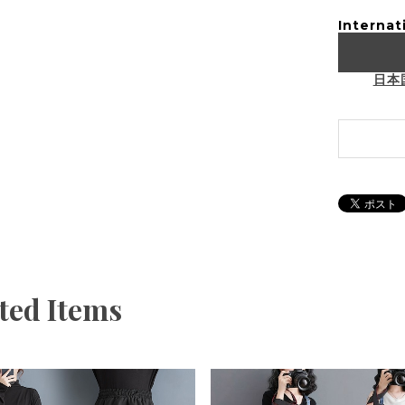
Internat
日本
ted Items