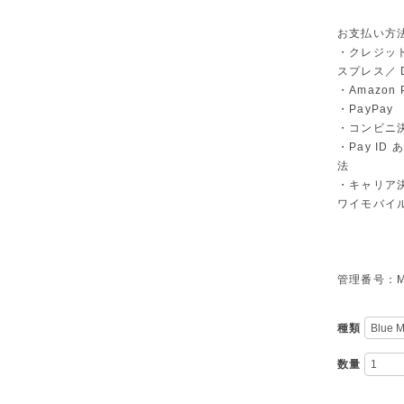
お支払い方
・クレジット
スプレス／ Di
・Amazon 
・PayPay
・コンビニ決
・Pay I
法
・キャリア決
ワイモバイ
管理番号：M-
種類
数量