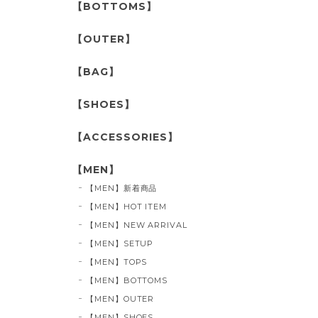
【BOTTOMS】
【OUTER】
【BAG】
【SHOES】
【ACCESSORIES】
【MEN】
【MEN】新着商品
【MEN】HOT ITEM
【MEN】NEW ARRIVAL
【MEN】SETUP
【MEN】TOPS
【MEN】BOTTOMS
【MEN】OUTER
【MEN】SHOES