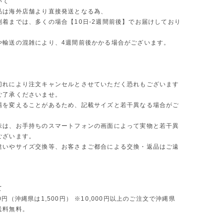
いて
品は海外店舗より直接発送となる為、
到着までは、多くの場合【10日-2週間前後】でお届けしており
や輸送の混雑により、4週間前後かかる場合がございます。
切れにより注文キャンセルとさせていただく恐れもございます
ご了承くださいませ。
場を変えることがあるため、記載サイズと若干異なる場合がご
味は、お手持ちのスマートフォンの画面によって実物と若干異
ございます。
違いやサイズ交換等、お客さまご都合による交換・返品はご遠
。
て
0円（沖縄県は1,500円） ※10,000円以上のご注文で沖縄県
送料無料。