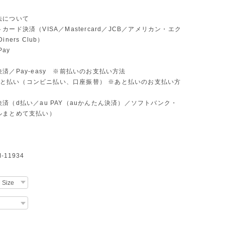
法について
カード決済（VISA／Mastercard／JCB／アメリカン・エク
ners Club）
Pay
済／Pay-easy ※前払いのお支払い方法
D あと払い（コンビニ払い、口座振替） ※あと払いのお支払い方
済（d払い／au PAY（auかんたん決済）／ソフトバンク・
ルまとめて支払い）
11934