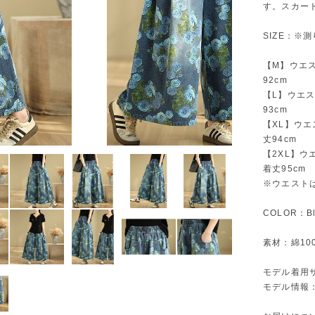
す。スカー
SIZE：※
【M】ウエスト
92cm
【L】ウエスト
93cm
【XL】ウエス
丈94cm
【2XL】ウエ
着丈95cm
※ウエスト
COLOR：Bl
素材：綿10
モデル着用
モデル情報：身