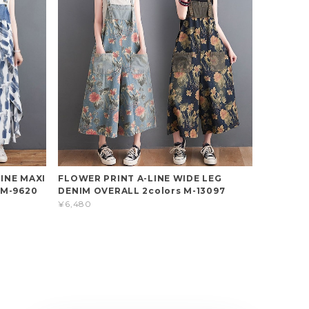
INE MAXI
FLOWER PRINT A-LINE WIDE LEG
 M-9620
DENIM OVERALL 2colors M-13097
¥6,480