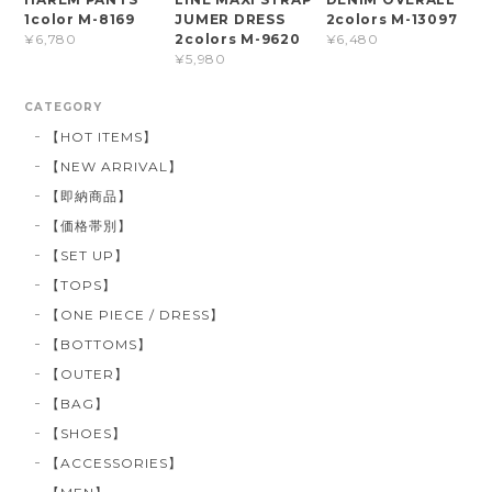
1color M-8169
JUMER DRESS
2colors M-13097
2colors M-9620
¥6,780
¥6,480
¥5,980
CATEGORY
【HOT ITEMS】
【NEW ARRIVAL】
【即納商品】
【価格帯別】
【SET UP】
【TOPS】
【ONE PIECE / DRESS】
【BOTTOMS】
【OUTER】
【BAG】
【SHOES】
【ACCESSORIES】