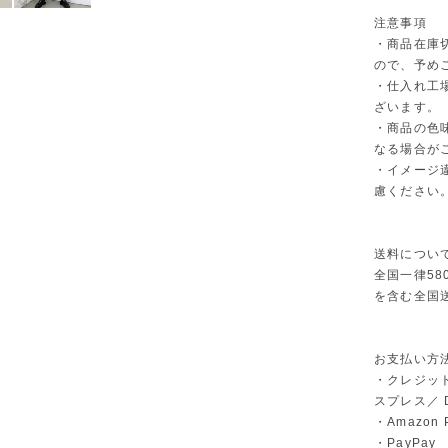
注意事項
・商品在庫
ので、予め
・仕入れ工
ざいます。
・商品の色
なる場合が
・イメージ
慮ください
送料につい
全国一律58
を含む全国
お支払い方
・クレジット
スプレス／ Di
・Amazon 
・PayPay