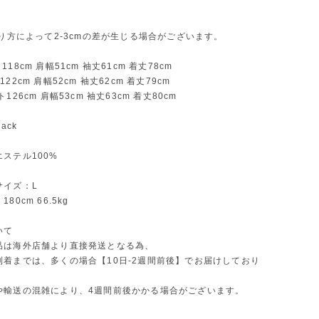
測り方によって2-3cmの差が生じる場合がございます。
18cm 肩幅51cm 袖丈61cm 着丈78cm
22cm 肩幅52cm 袖丈62cm 着丈79cm
126cm 肩幅53cm 袖丈63cm 着丈80cm
ack
ステル100%
サイズ：L
80cm 66.5kg
いて
品は海外店舗より直接発送となる為、
到着までは、多くの場合【10日-2週間前後】でお届けしており
や輸送の混雑により、4週間前後かかる場合がございます。