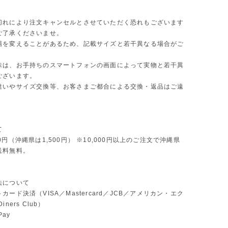
切れにより注文キャンセルとさせていただく恐れもございます
ご了承くださいませ。
場を変えることがあるため、記載サイズと若干異なる場合がご
味は、お手持ちのスマートフォンの画面によって実物と若干異
ございます。
違いやサイズ交換等、お客さまご都合による交換・返品はご遠
。
て
0円（沖縄県は1,500円） ※10,000円以上のご注文で沖縄県
送料無料。
法について
カード決済（VISA／Mastercard／JCB／アメリカン・エク
ners Club）
Pay