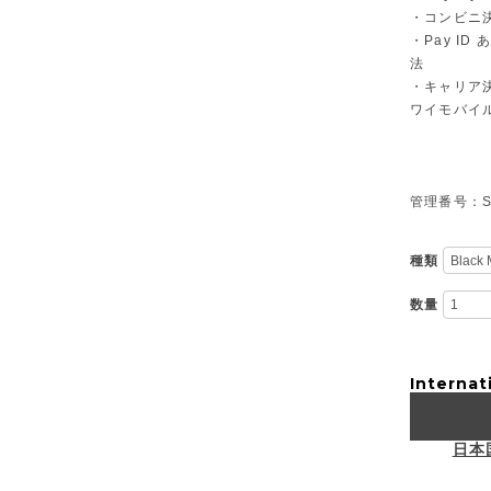
・コンビニ決
・Pay I
法
・キャリア決
ワイモバイ
管理番号：S-
種類
数量
Internat
日本