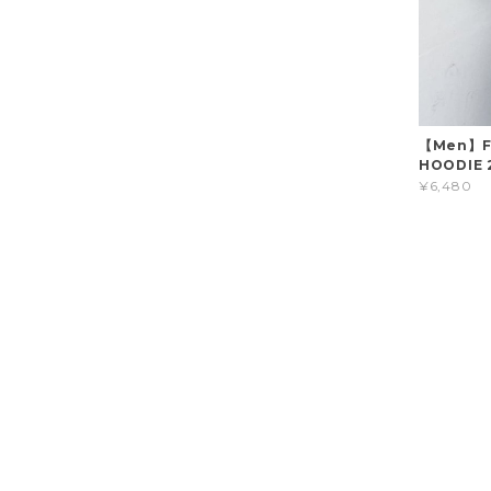
【Men】FI
HOODIE 2
¥6,480