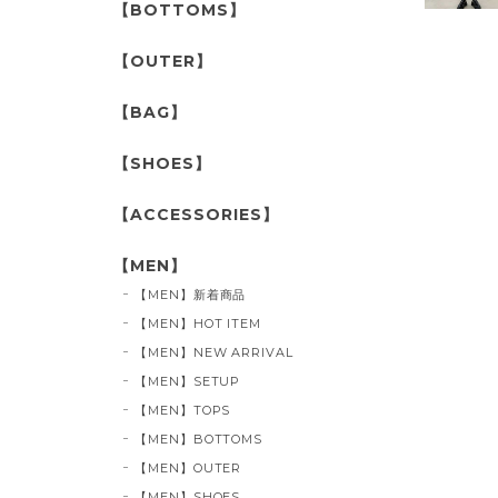
【BOTTOMS】
【OUTER】
【BAG】
【SHOES】
【ACCESSORIES】
【MEN】
【MEN】新着商品
【MEN】HOT ITEM
【MEN】NEW ARRIVAL
【MEN】SETUP
【MEN】TOPS
【MEN】BOTTOMS
【MEN】OUTER
【MEN】SHOES