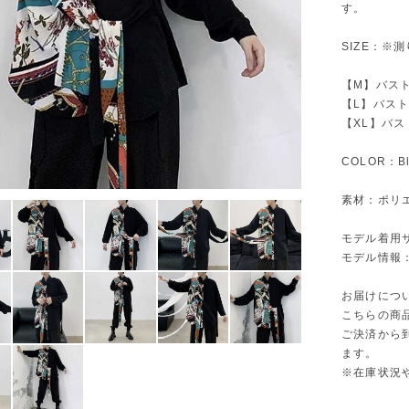
す。
SIZE：※
【M】バスト1
【L】バスト1
【XL】バスト
COLOR：Bl
素材：ポリエ
モデル着用
モデル情報：1
お届けにつ
こちらの商
ご決済から
ます。
※在庫状況