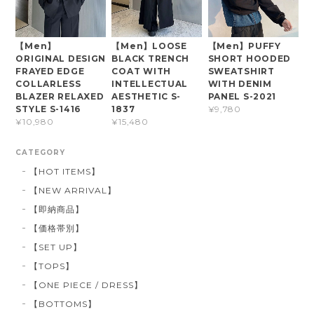
【Men】
【Men】LOOSE
【Men】PUFFY
ORIGINAL DESIGN
BLACK TRENCH
SHORT HOODED
FRAYED EDGE
COAT WITH
SWEATSHIRT
COLLARLESS
INTELLECTUAL
WITH DENIM
BLAZER RELAXED
AESTHETIC S-
PANEL S-2021
STYLE S-1416
1837
¥9,780
¥10,980
¥15,480
CATEGORY
【HOT ITEMS】
【NEW ARRIVAL】
【即納商品】
【価格帯別】
【SET UP】
【TOPS】
【ONE PIECE / DRESS】
【BOTTOMS】