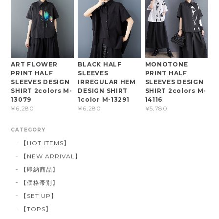
ART FLOWER
BLACK HALF
MONOTONE
PRINT HALF
SLEEVES
PRINT HALF
SLEEVES DESIGN
IRREGULAR HEM
SLEEVES DESIGN
SHIRT 2colors M-
DESIGN SHIRT
SHIRT 2colors M-
13079
1color M-13291
14116
¥6,280
¥6,280
¥5,780
CATEGORY
【HOT ITEMS】
【NEW ARRIVAL】
【即納商品】
【価格帯別】
【SET UP】
【TOPS】