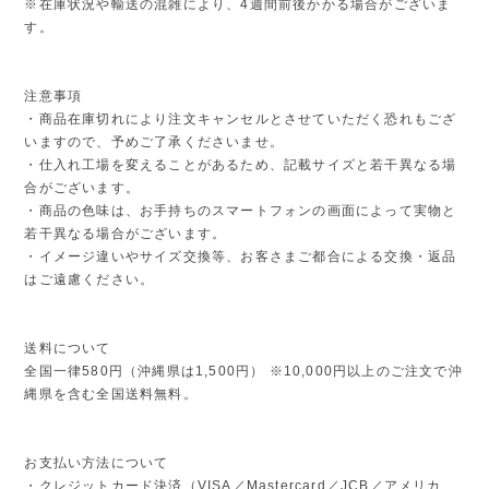
※在庫状況や輸送の混雑により、4週間前後かかる場合がございま
す。
注意事項
・商品在庫切れにより注文キャンセルとさせていただく恐れもござ
いますので、予めご了承くださいませ。
・仕入れ工場を変えることがあるため、記載サイズと若干異なる場
合がございます。
・商品の色味は、お手持ちのスマートフォンの画面によって実物と
若干異なる場合がございます。
・イメージ違いやサイズ交換等、お客さまご都合による交換・返品
はご遠慮ください。
送料について
全国一律580円（沖縄県は1,500円） ※10,000円以上のご注文で沖
縄県を含む全国送料無料。
お支払い方法について
・クレジットカード決済（VISA／Mastercard／JCB／アメリカ