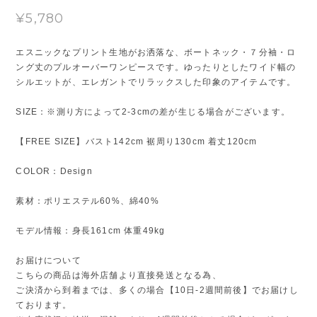
¥5,780
エスニックなプリント生地がお洒落な、ボートネック・７分袖・ロ
ング丈のプルオーバーワンピースです。ゆったりとしたワイド幅の
シルエットが、エレガントでリラックスした印象のアイテムです。
SIZE：※測り方によって2-3cmの差が生じる場合がございます。
【FREE SIZE】バスト142cm 裾周り130cm 着丈120cm
COLOR：Design
素材：ポリエステル60%、綿40%
モデル情報：身長161cm 体重49kg
お届けについて
こちらの商品は海外店舗より直接発送となる為、
ご決済から到着までは、多くの場合【10日-2週間前後】でお届けし
ております。