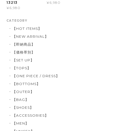
13213
¥6,980
¥6,980
CATEGORY
【HOT ITEMS】
【NEW ARRIVAL】
【即納商品】
【価格帯別】
【SET UP】
【TOPS】
【ONE PIECE / DRESS】
【BOTTOMS】
【OUTER】
【BAG】
【SHOES】
【ACCESSORIES】
【MEN】