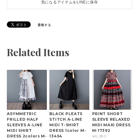
気になるアイテムをLINEに保存
通報する
Related Items
ASYMMETRIC
BLACK PLEATS
PRINT SHORT
FRILLED HALF
STITCH A-LINE
SLEEVE RELAXED
SLEEVES A-LINE
MIDI T-SHIRT
MIDI MAXI DRESS
MIDI SHIRT
DRESS 1color M-
M-17392
DRESS 2colors M-
13454
¥6,280