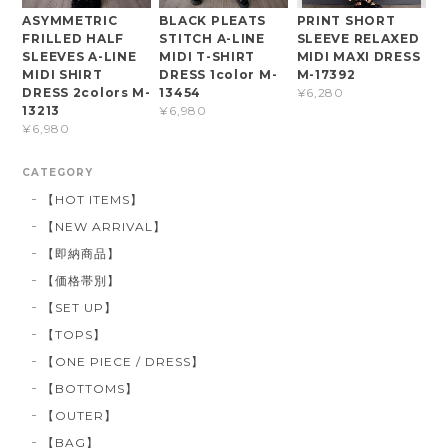
ASYMMETRIC
BLACK PLEATS
PRINT SHORT
FRILLED HALF
STITCH A-LINE
SLEEVE RELAXED
SLEEVES A-LINE
MIDI T-SHIRT
MIDI MAXI DRESS
MIDI SHIRT
DRESS 1color M-
M-17392
DRESS 2colors M-
13454
¥6,280
13213
¥6,980
¥6,980
CATEGORY
【HOT ITEMS】
【NEW ARRIVAL】
【即納商品】
【価格帯別】
【SET UP】
【TOPS】
【ONE PIECE / DRESS】
【BOTTOMS】
【OUTER】
【BAG】