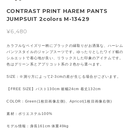
CONTRAST PRINT HAREM PANTS
JUMPSUIT 2colors M-13429
¥6,480
カラフルなペイズリー柄にブラックの縁取りがお洒落な、ハーレム
パンツスタイルのジャンプスーツです。ゆったりとしたワイド幅の
シルエットで着心地が良い、リラックスした印象のアイテムです。
色はグリーン系とアプリコット系の２色から選べます。
SIZE：※測り方によって2-3cmの差が生じる場合がございます。
【FREE SIZE】バスト130cm 裾幅24cm 着丈132cm
COLOR：Green(1枚目画像左側)、Apricot(1枚目画像右側)
素材：ポリエステル100%
モデル情報：身長161cm 体重49kg