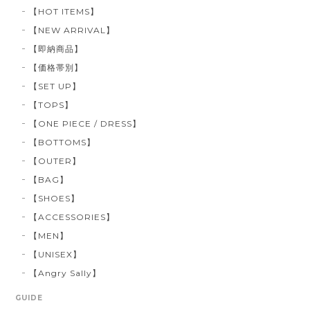
【HOT ITEMS】
【NEW ARRIVAL】
【即納商品】
【価格帯別】
【SET UP】
【TOPS】
【ONE PIECE / DRESS】
【BOTTOMS】
【OUTER】
【BAG】
【SHOES】
【ACCESSORIES】
【MEN】
【UNISEX】
【Angry Sally】
GUIDE