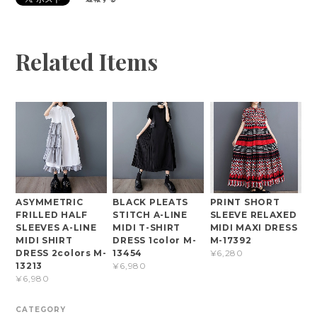
Related Items
ASYMMETRIC
BLACK PLEATS
PRINT SHORT
FRILLED HALF
STITCH A-LINE
SLEEVE RELAXED
SLEEVES A-LINE
MIDI T-SHIRT
MIDI MAXI DRESS
MIDI SHIRT
DRESS 1color M-
M-17392
DRESS 2colors M-
13454
¥6,280
13213
¥6,980
¥6,980
CATEGORY