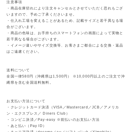
注意事項
・商品在庫切れにより注文キャンセルとさせていただく恐れもござ
いますので、予めご了承くださいませ。
・仕入れ工場を変えることがあるため、記載サイズと若干異なる場
合がございます。
・商品の色味は、お手持ちのスマートフォンの画面によって実物と
若干異なる場合がございます。
・イメージ違いやサイズ交換等、お客さまご都合による交換・返品
はご遠慮ください。
送料について
全国一律580円（沖縄県は1,500円） ※10,000円以上のご注文で沖
縄県を含む全国送料無料。
お支払い方法について
・クレジットカード決済（VISA／Mastercard／JCB／アメリカ
ン・エクスプレス／ Diners Club）
・コンビニ決済／Pay-easy ※前払いのお支払い方法
・あと払い（Pay ID）
・キャリア決済（docomo／au／ソフトバンク／Y!mobile）