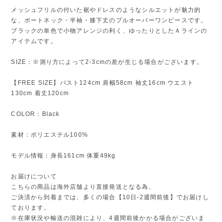
メッシュフリルの付いた裾やドレスのようなシルエットが魅力的
な、ボートネック・半袖・膝下丈のプルオーバーワンピースです。
ブラックの単色で小物アレンジの利く、ゆったりとしたＡラインの
アイテムです。
SIZE：※測り方によって2-3cmの差が生じる場合がございます。
【FREE SIZE】バスト124cm 肩幅58cm 袖丈16cm ウエスト
130cm 着丈120cm
COLOR：Black
素材：ポリエステル100%
モデル情報：身長161cm 体重49kg
お届けについて
こちらの商品は海外店舗より直接発送となる為、
ご決済から到着までは、多くの場合【10日-2週間前後】でお届けし
ております。
※在庫状況や輸送の混雑により、4週間前後かかる場合がございま