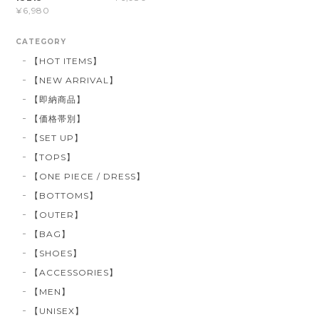
¥6,980
CATEGORY
【HOT ITEMS】
【NEW ARRIVAL】
【即納商品】
【価格帯別】
【SET UP】
【TOPS】
【ONE PIECE / DRESS】
【BOTTOMS】
【OUTER】
【BAG】
【SHOES】
【ACCESSORIES】
【MEN】
【UNISEX】