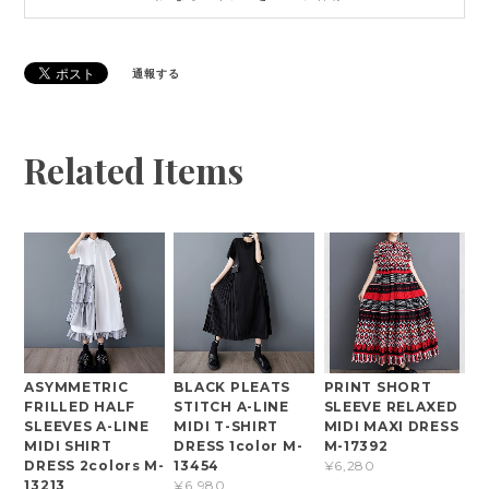
通報する
Related Items
ASYMMETRIC
BLACK PLEATS
PRINT SHORT
FRILLED HALF
STITCH A-LINE
SLEEVE RELAXED
SLEEVES A-LINE
MIDI T-SHIRT
MIDI MAXI DRESS
MIDI SHIRT
DRESS 1color M-
M-17392
DRESS 2colors M-
13454
¥6,280
13213
¥6,980