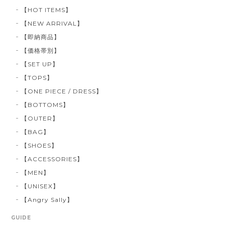
【HOT ITEMS】
【NEW ARRIVAL】
【即納商品】
【価格帯別】
【SET UP】
【TOPS】
【ONE PIECE / DRESS】
【BOTTOMS】
【OUTER】
【BAG】
【SHOES】
【ACCESSORIES】
【MEN】
【UNISEX】
【Angry Sally】
GUIDE