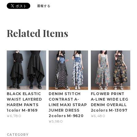
通報する
Related Items
BLACK ELASTIC
DENIM STITCH
FLOWER PRINT
WAIST LAYERED
CONTRAST A-
A-LINE WIDE LEG
HAREM PANTS
LINE MAXI STRAP
DENIM OVERALL
1color M-8169
JUMER DRESS
2colors M-13097
2colors M-9620
¥6,780
¥6,480
¥5,980
CATEGORY