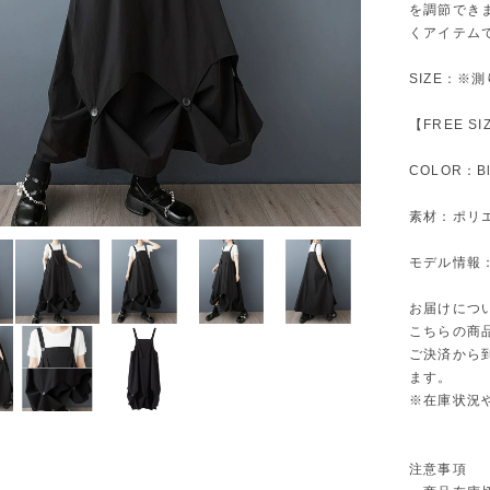
を調節でき
くアイテム
SIZE：※
【FREE S
COLOR：Bl
素材：ポリエ
モデル情報：身
お届けにつ
こちらの商
ご決済から
ます。
※在庫状況
注意事項