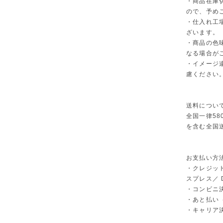
・商品在庫
ので、予め
・仕入れ工
ざいます。
・商品の色
なる場合が
・イメージ
慮ください
送料につい
全国一律58
を含む全国
お支払い方
・クレジット
スプレス／ Di
・コンビニ決
・あと払い（P
・キャリア決