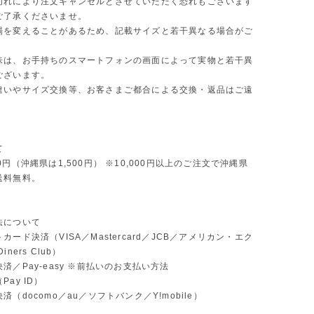
切れにより注文キャンセルとさせていただく恐れもございます
ご了承くださいませ。
場を変えることがあるため、記載サイズと若干異なる場合がご
味は、お手持ちのスマートフォンの画面によって実物と若干異
ございます。
違いやサイズ交換等、お客さまご都合による交換・返品はご遠
。
て
0円（沖縄県は1,500円） ※10,000円以上のご注文で沖縄県
送料無料。
法について
カード決済（VISA／Mastercard／JCB／アメリカン・エク
ners Club）
済／Pay-easy ※前払いのお支払い方法
ay ID）
済（docomo／au／ソフトバンク／Y!mobile）