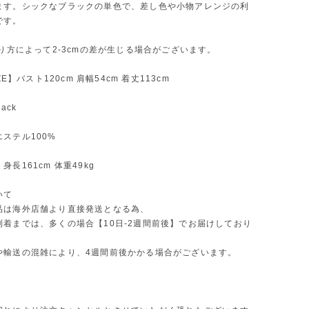
ます。シックなブラックの単色で、差し色や小物アレンジの利
です。
測り方によって2-3cmの差が生じる場合がございます。
IZE】バスト120cm 肩幅54cm 着丈113cm
ack
ステル100%
長161cm 体重49kg
いて
品は海外店舗より直接発送となる為、
到着までは、多くの場合【10日-2週間前後】でお届けしており
や輸送の混雑により、4週間前後かかる場合がございます。