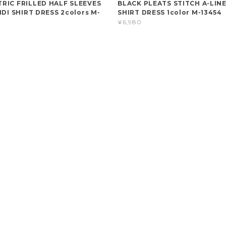
RIC FRILLED HALF SLEEVES
BLACK PLEATS STITCH A-LINE
IDI SHIRT DRESS 2colors M-
SHIRT DRESS 1color M-13454
¥6,980