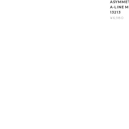
ASYMMET
A-LINE M
13213
¥6,980