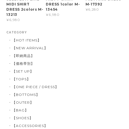
MIDI SHIRT
DRESS 1color M-
M-17392
DRESS 2colors M-
13454
¥6,280
13213
¥6,980
¥6,980
CATEGORY
【HOT ITEMS】
【NEW ARRIVAL】
【即納商品】
【価格帯別】
【SET UP】
【TOPS】
【ONE PIECE / DRESS】
【BOTTOMS】
【OUTER】
【BAG】
【SHOES】
【ACCESSORIES】