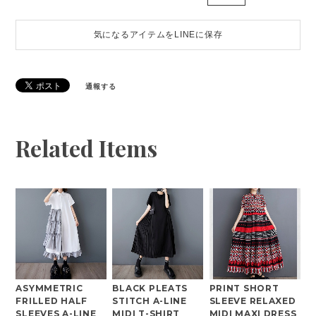
気になるアイテムをLINEに保存
通報する
Related Items
ASYMMETRIC
BLACK PLEATS
PRINT SHORT
FRILLED HALF
STITCH A-LINE
SLEEVE RELAXED
SLEEVES A-LINE
MIDI T-SHIRT
MIDI MAXI DRESS