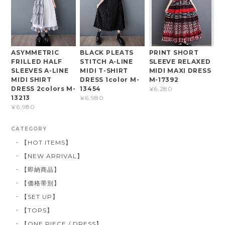
ASYMMETRIC
BLACK PLEATS
PRINT SHORT
FRILLED HALF
STITCH A-LINE
SLEEVE RELAXED
SLEEVES A-LINE
MIDI T-SHIRT
MIDI MAXI DRESS
MIDI SHIRT
DRESS 1color M-
M-17392
DRESS 2colors M-
13454
¥6,280
13213
¥6,980
¥6,980
CATEGORY
【HOT ITEMS】
【NEW ARRIVAL】
【即納商品】
【価格帯別】
【SET UP】
【TOPS】
【ONE PIECE / DRESS】