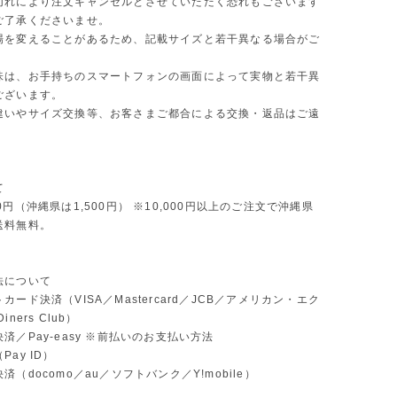
切れにより注文キャンセルとさせていただく恐れもございます
ご了承くださいませ。
場を変えることがあるため、記載サイズと若干異なる場合がご
味は、お手持ちのスマートフォンの画面によって実物と若干異
ございます。
違いやサイズ交換等、お客さまご都合による交換・返品はご遠
。
て
0円（沖縄県は1,500円） ※10,000円以上のご注文で沖縄県
送料無料。
法について
カード決済（VISA／Mastercard／JCB／アメリカン・エク
ners Club）
済／Pay-easy ※前払いのお支払い方法
ay ID）
済（docomo／au／ソフトバンク／Y!mobile）