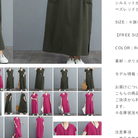
シルエット
ーズレッド
SIZE：※
【FREE S
COLOR：R
素材：ポリエ
モデル情報：身
お届けにつ
こちらの商
ご決済から
ます。
※在庫状況
注意事項