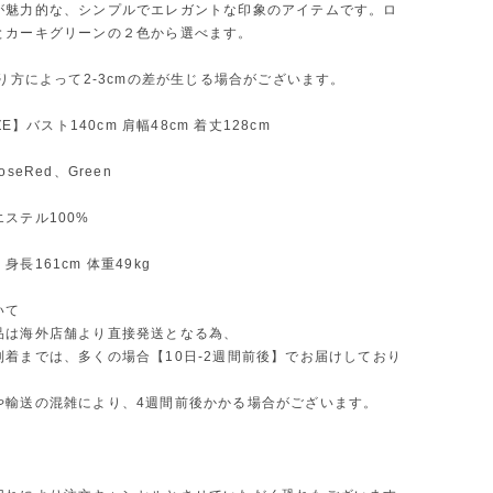
が魅力的な、シンプルでエレガントな印象のアイテムです。ロ
とカーキグリーンの２色から選べます。
測り方によって2-3cmの差が生じる場合がございます。
IZE】バスト140cm 肩幅48cm 着丈128cm
oseRed、Green
ステル100%
長161cm 体重49kg
いて
品は海外店舗より直接発送となる為、
到着までは、多くの場合【10日-2週間前後】でお届けしており
や輸送の混雑により、4週間前後かかる場合がございます。