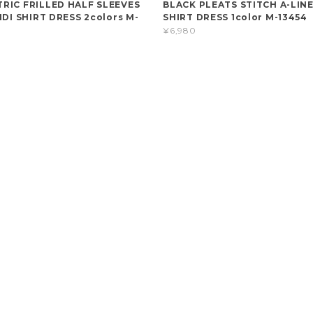
RIC FRILLED HALF SLEEVES
BLACK PLEATS STITCH A-LINE
IDI SHIRT DRESS 2colors M-
SHIRT DRESS 1color M-13454
¥6,980