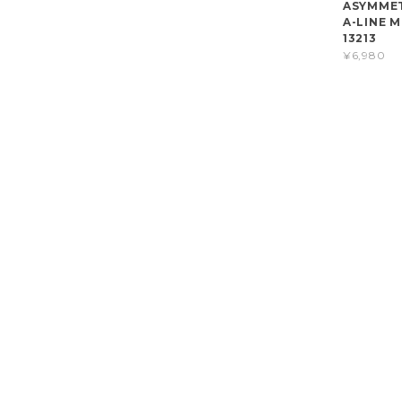
ASYMMET
A-LINE M
13213
¥6,980