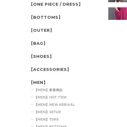
【ONE PIECE / DRESS】
【BOTTOMS】
【OUTER】
【BAG】
【SHOES】
【ACCESSORIES】
【MEN】
【MEN】新着商品
【MEN】HOT ITEM
【MEN】NEW ARRIVAL
【MEN】SETUP
【MEN】TOPS
【MEN】BOTTOMS