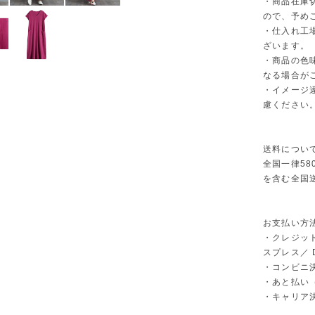
・商品在庫
ので、予め
・仕入れ工
ざいます。
・商品の色
なる場合が
・イメージ
慮ください
送料につい
全国一律58
を含む全国
お支払い方
・クレジット
スプレス／ Di
・コンビニ決
・あと払い（P
・キャリア決