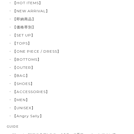
【HOT ITEMS】
【NEW ARRIVAL】
【即納商品】
【価格帯別】
【SET UP】
【TOPS】
【ONE PIECE / DRESS】
【BOTTOMS】
【OUTER】
【BAG】
【SHOES】
【ACCESSORIES】
【MEN】
【UNISEX】
【Angry Sally】
GUIDE