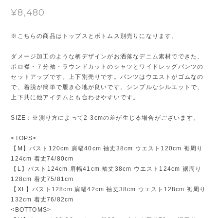
¥8,480
※こちらの商品はトップスとボトムス別売りになります。
ダメージ加工のような柄デザインがお洒落なデニム素材でできた、
ポロ襟・７分袖・ラウンドカットのシャツとワイドレッグパンツの
セットアップです。上下別売りです。パンツはウエストがゴムなの
で、着脱が簡単で履き心地が良いです。シンプルなシルエットで、
上下共に他アイテムとも合わせやすいです。
SIZE：※測り方によって2-3cmの差が生じる場合がございます。
<TOPS>
【M】バスト120cm 肩幅40cm 袖丈38cm ウエスト120cm 裾周り
124cm 着丈74/80cm
【L】バスト124cm 肩幅41cm 袖丈38cm ウエスト124cm 裾周り
128cm 着丈75/81cm
【XL】バスト128cm 肩幅42cm 袖丈38cm ウエスト128cm 裾周り
132cm 着丈76/82cm
<BOTTOMS>