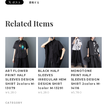
通報する
Related Items
ART FLOWER
BLACK HALF
MONOTONE
PRINT HALF
SLEEVES
PRINT HALF
SLEEVES DESIGN
IRREGULAR HEM
SLEEVES DESIGN
SHIRT 2colors M-
DESIGN SHIRT
SHIRT 2colors M-
13079
1color M-13291
14116
¥6,280
¥6,280
¥5,780
CATEGORY