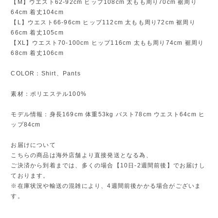
【M】ウエスト62-92cm ヒップ108cm 太もも周り70cm 裾周り
64cm 着丈104cm
【L】ウエスト66-96cm ヒップ112cm 太もも周り72cm 裾周り
66cm 着丈105cm
【XL】ウエスト70-100cm ヒップ116cm 太もも周り74cm 裾周り
68cm 着丈106cm
COLOR：Shirt、Pants
素材：ポリエステル100%
モデル情報：身長169cm 体重53kg バスト78cm ウエスト64cm ヒ
ップ84cm
お届けについて
こちらの商品は海外店舗より直接発送となる為、
ご決済から到着までは、多くの場合【10日-2週間前後】でお届けし
ております。
※在庫状況や輸送の混雑により、4週間前後かかる場合がございま
す。