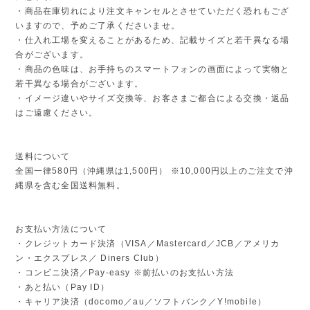
・商品在庫切れにより注文キャンセルとさせていただく恐れもござ
いますので、予めご了承くださいませ。
・仕入れ工場を変えることがあるため、記載サイズと若干異なる場
合がございます。
・商品の色味は、お手持ちのスマートフォンの画面によって実物と
若干異なる場合がございます。
・イメージ違いやサイズ交換等、お客さまご都合による交換・返品
はご遠慮ください。
送料について
全国一律580円（沖縄県は1,500円） ※10,000円以上のご注文で沖
縄県を含む全国送料無料。
お支払い方法について
・クレジットカード決済（VISA／Mastercard／JCB／アメリカ
ン・エクスプレス／ Diners Club）
・コンビニ決済／Pay-easy ※前払いのお支払い方法
・あと払い（Pay ID）
・キャリア決済（docomo／au／ソフトバンク／Y!mobile）