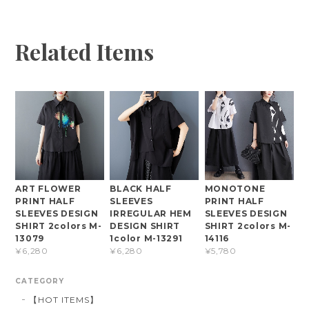
Related Items
ART FLOWER
BLACK HALF
MONOTONE
PRINT HALF
SLEEVES
PRINT HALF
SLEEVES DESIGN
IRREGULAR HEM
SLEEVES DESIGN
SHIRT 2colors M-
DESIGN SHIRT
SHIRT 2colors M-
13079
1color M-13291
14116
¥6,280
¥6,280
¥5,780
CATEGORY
【HOT ITEMS】