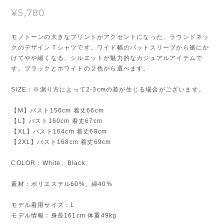
¥5,780
モノトーンの大きなプリントがアクセントになった、ラウンドネッ
クのデザインＴシャツです。ワイド幅のバットスリーブから裾にか
けてやや細くなる、シルエットが魅力的なカジュアルアイテムで
す。ブラックとホワイトの２色から選べます。
SIZE：※測り方によって2-3cmの差が生じる場合がございます。
【M】バスト156cm 着丈66cm
【L】バスト160cm 着丈67cm
【XL】バスト164cm 着丈68cm
【2XL】バスト168cm 着丈69cm
COLOR：White、Black
素材：ポリエステル60%、綿40%
モデル着用サイズ：L
モデル情報：身長161cm 体重49kg