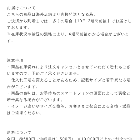
お届けについて
こちらの商品は海外店舗より直接発送となる為、
ご決済から到着までは、多くの場合【10日-2週間前後】でお届けし
ております。
※在庫状況や輸送の混雑により、4週間前後かかる場合がございま
す。
注意事項
・商品在庫切れにより注文キャンセルとさせていただく恐れもござ
いますので、予めご了承くださいませ。
・仕入れ工場を変えることがあるため、記載サイズと若干異なる場
合がございます。
・商品の色味は、お手持ちのスマートフォンの画面によって実物と
若干異なる場合がございます。
・イメージ違いやサイズ交換等、お客さまご都合による交換・返品
はご遠慮ください。
送料について
全国一律580円（沖縄県は1,500円） ※10,000円以上のご注文で沖