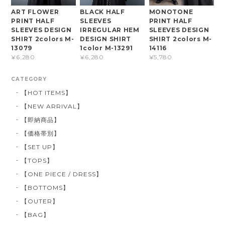
ART FLOWER
BLACK HALF
MONOTONE
PRINT HALF
SLEEVES
PRINT HALF
SLEEVES DESIGN
IRREGULAR HEM
SLEEVES DESIGN
SHIRT 2colors M-
DESIGN SHIRT
SHIRT 2colors M-
13079
1color M-13291
14116
¥6,280
¥6,280
¥5,780
CATEGORY
【HOT ITEMS】
【NEW ARRIVAL】
【即納商品】
【価格帯別】
【SET UP】
【TOPS】
【ONE PIECE / DRESS】
【BOTTOMS】
【OUTER】
【BAG】