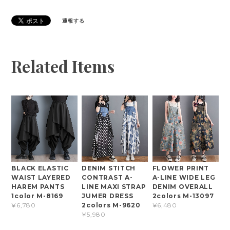
通報する
Related Items
BLACK ELASTIC
DENIM STITCH
FLOWER PRINT
WAIST LAYERED
CONTRAST A-
A-LINE WIDE LEG
HAREM PANTS
LINE MAXI STRAP
DENIM OVERALL
1color M-8169
JUMER DRESS
2colors M-13097
2colors M-9620
¥6,780
¥6,480
¥5,980