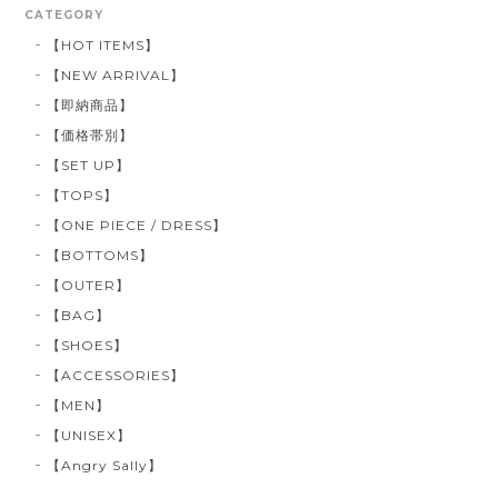
CATEGORY
【HOT ITEMS】
【NEW ARRIVAL】
【即納商品】
【価格帯別】
【SET UP】
【TOPS】
【ONE PIECE / DRESS】
【BOTTOMS】
【OUTER】
【BAG】
【SHOES】
【ACCESSORIES】
【MEN】
【UNISEX】
【Angry Sally】