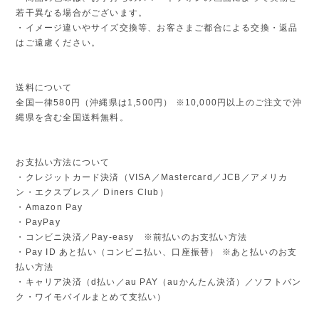
若干異なる場合がございます。
・イメージ違いやサイズ交換等、お客さまご都合による交換・返品
はご遠慮ください。
送料について
全国一律580円（沖縄県は1,500円） ※10,000円以上のご注文で沖
縄県を含む全国送料無料。
お支払い方法について
・クレジットカード決済（VISA／Mastercard／JCB／アメリカ
ン・エクスプレス／ Diners Club）
・Amazon Pay
・PayPay
・コンビニ決済／Pay-easy ※前払いのお支払い方法
・Pay ID あと払い（コンビニ払い、口座振替） ※あと払いのお支
払い方法
・キャリア決済（d払い／au PAY（auかんたん決済）／ソフトバン
ク・ワイモバイルまとめて支払い）