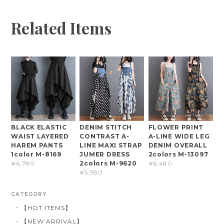
Related Items
BLACK ELASTIC
DENIM STITCH
FLOWER PRINT
WAIST LAYERED
CONTRAST A-
A-LINE WIDE LEG
HAREM PANTS
LINE MAXI STRAP
DENIM OVERALL
1color M-8169
JUMER DRESS
2colors M-13097
2colors M-9620
¥6,780
¥6,480
¥5,980
CATEGORY
【HOT ITEMS】
【NEW ARRIVAL】