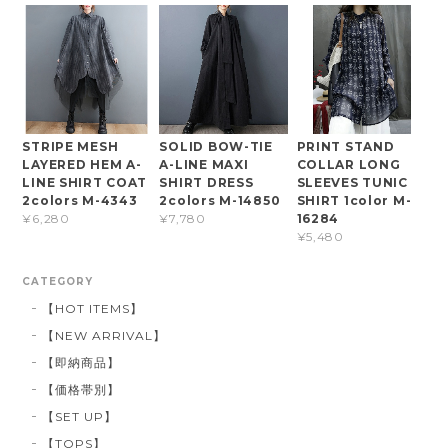
STRIPE MESH
SOLID BOW-TIE
PRINT STAND
LAYERED HEM A-
A-LINE MAXI
COLLAR LONG
LINE SHIRT COAT
SHIRT DRESS
SLEEVES TUNIC
2colors M-4343
2colors M-14850
SHIRT 1color M-
16284
¥6,280
¥7,780
¥5,480
CATEGORY
【HOT ITEMS】
【NEW ARRIVAL】
【即納商品】
【価格帯別】
【SET UP】
【TOPS】