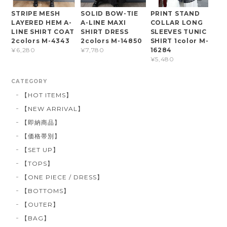
STRIPE MESH
SOLID BOW-TIE
PRINT STAND
LAYERED HEM A-
A-LINE MAXI
COLLAR LONG
LINE SHIRT COAT
SHIRT DRESS
SLEEVES TUNIC
2colors M-4343
2colors M-14850
SHIRT 1color M-
16284
¥6,280
¥7,780
¥5,480
CATEGORY
【HOT ITEMS】
【NEW ARRIVAL】
【即納商品】
【価格帯別】
【SET UP】
【TOPS】
【ONE PIECE / DRESS】
【BOTTOMS】
【OUTER】
【BAG】