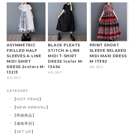
ASYMMETRIC
BLACK PLEATS
PRINT SHORT
FRILLED HALF
STITCH A-LINE
SLEEVE RELAXED
SLEEVES A-LINE
MIDI T-SHIRT
MIDI MAXI DRESS
MIDI SHIRT
DRESS 1color M-
M-17392
DRESS 2colors M-
13454
¥6,280
13213
¥6,980
¥6,980
CATEGORY
【HOT ITEMS】
【NEW ARRIVAL】
【即納商品】
【価格帯別】
【SET UP】