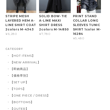
STRIPE MESH
SOLID BOW-TIE
PRINT STAND
LAYERED HEM A-
A-LINE MAXI
COLLAR LONG
LINE SHIRT COAT
SHIRT DRESS
SLEEVES TUNIC
2colors M-4343
2colors M-14850
SHIRT 1color M-
16284
¥6,280
¥7,780
¥5,480
CATEGORY
【HOT ITEMS】
【NEW ARRIVAL】
【即納商品】
【価格帯別】
【SET UP】
【TOPS】
【ONE PIECE / DRESS】
【BOTTOMS】
【OUTER】