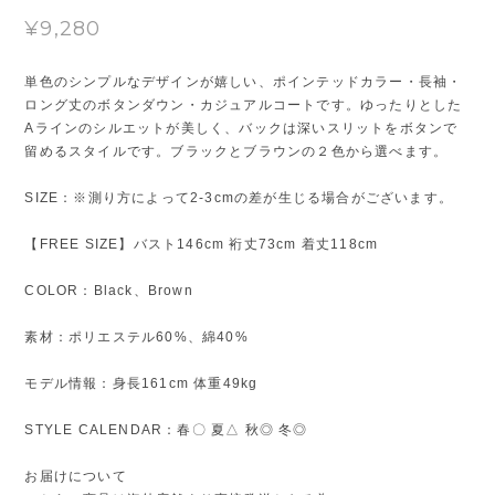
¥9,280
単色のシンプルなデザインが嬉しい、ポインテッドカラー・長袖・
ロング丈のボタンダウン・カジュアルコートです。ゆったりとした
Aラインのシルエットが美しく、バックは深いスリットをボタンで
留めるスタイルです。ブラックとブラウンの２色から選べます。
SIZE：※測り方によって2-3cmの差が生じる場合がございます。
【FREE SIZE】バスト146cm 裄丈73cm 着丈118cm
COLOR：Black、Brown
素材：ポリエステル60%、綿40%
モデル情報：身長161cm 体重49kg
STYLE CALENDAR：春〇 夏△ 秋◎ 冬◎
お届けについて