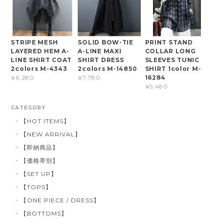
STRIPE MESH
SOLID BOW-TIE
PRINT STAND
LAYERED HEM A-
A-LINE MAXI
COLLAR LONG
LINE SHIRT COAT
SHIRT DRESS
SLEEVES TUNIC
2colors M-4343
2colors M-14850
SHIRT 1color M-
16284
¥6,280
¥7,780
¥5,480
CATEGORY
【HOT ITEMS】
【NEW ARRIVAL】
【即納商品】
【価格帯別】
【SET UP】
【TOPS】
【ONE PIECE / DRESS】
【BOTTOMS】