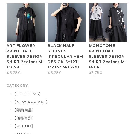
ART FLOWER
BLACK HALF
MONOTONE
PRINT HALF
SLEEVES
PRINT HALF
SLEEVES DESIGN
IRREGULAR HEM
SLEEVES DESIGN
SHIRT 2colors M-
DESIGN SHIRT
SHIRT 2colors M-
13079
1color M-13291
14116
¥6,280
¥6,280
¥5,780
CATEGORY
【HOT ITEMS】
【NEW ARRIVAL】
【即納商品】
【価格帯別】
【SET UP】