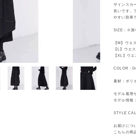
ザインスカ
良いです。
やすい防寒
SIZE：※
【M】ウエス
【L】ウエスト
【XL】ウエス
COLOR：De
素材：ポリエ
モデル着用
モデル情報：身
STYLE C
お届けにつ
こちらの商