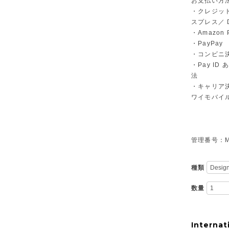
お支払い方
・クレジット
スプレス／ Di
・Amazon 
・PayPay
・コンビニ決
・Pay I
法
・キャリア決
ワイモバイ
管理番号：M-
種類
数量
Internat