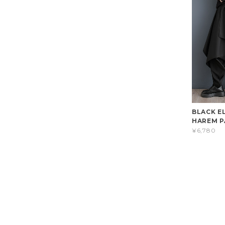
BLACK E
HAREM P
¥6,780