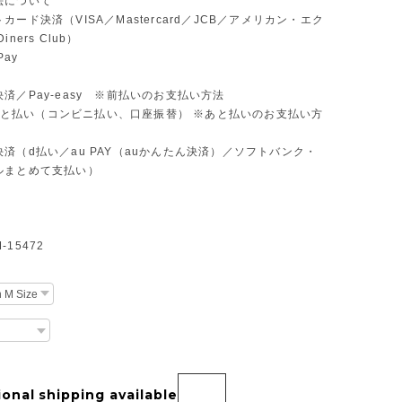
法について
カード決済（VISA／Mastercard／JCB／アメリカン・エク
ners Club）
Pay
済／Pay-easy ※前払いのお支払い方法
D あと払い（コンビニ払い、口座振替） ※あと払いのお支払い方
済（d払い／au PAY（auかんたん決済）／ソフトバンク・
ルまとめて支払い）
15472
ional shipping available