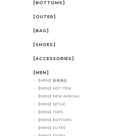
【BOTTOMS】
【OUTER】
【BAG】
【SHOES】
【ACCESSORIES】
【MEN】
【MEN】新着商品
【MEN】HOT ITEM
【MEN】NEW ARRIVAL
【MEN】SETUP
【MEN】TOPS
【MEN】BOTTOMS
【MEN】OUTER
【MEN】SHOES