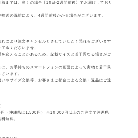
到着までは、多くの場合【10日-2週間前後】でお届けしており
や輸送の混雑により、4週間前後かかる場合がございます。
切れにより注文キャンセルとさせていただく恐れもございます
ご了承くださいませ。
場を変えることがあるため、記載サイズと若干異なる場合がご
味は、お手持ちのスマートフォンの画面によって実物と若干異
ございます。
違いやサイズ交換等、お客さまご都合による交換・返品はご遠
。
て
0円（沖縄県は1,500円） ※10,000円以上のご注文で沖縄県
送料無料。