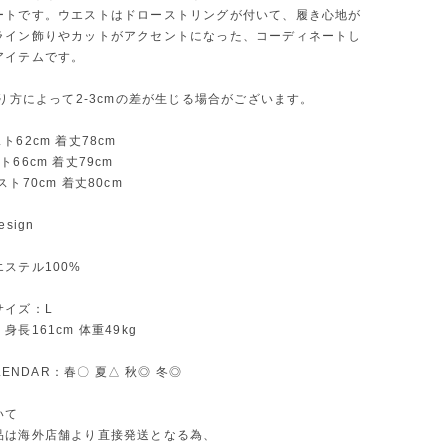
ートです。ウエストはドローストリングが付いて、履き心地が
ライン飾りやカットがアクセントになった、コーディネートし
アイテムです。
測り方によって2-3cmの差が生じる場合がございます。
ト62cm 着丈78cm
66cm 着丈79cm
ト70cm 着丈80cm
sign
ステル100%
サイズ：L
長161cm 体重49kg
ALENDAR：春〇 夏△ 秋◎ 冬◎
いて
品は海外店舗より直接発送となる為、