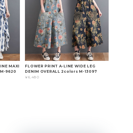
INE MAXI
FLOWER PRINT A-LINE WIDE LEG
 M-9620
DENIM OVERALL 2colors M-13097
¥6,480