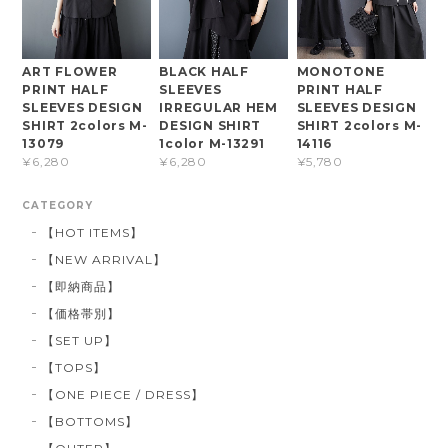
ART FLOWER
BLACK HALF
MONOTONE
PRINT HALF
SLEEVES
PRINT HALF
SLEEVES DESIGN
IRREGULAR HEM
SLEEVES DESIGN
SHIRT 2colors M-
DESIGN SHIRT
SHIRT 2colors M-
13079
1color M-13291
14116
¥6,280
¥6,280
¥5,780
CATEGORY
【HOT ITEMS】
【NEW ARRIVAL】
【即納商品】
【価格帯別】
【SET UP】
【TOPS】
【ONE PIECE / DRESS】
【BOTTOMS】