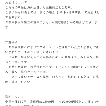
お届けについて
こちらの商品は海外店舗より直接発送となる為、
ご決済から到着までは、多くの場合【10日-2週間前後】でお届けし
ております。
※在庫状況や輸送の混雑により、4週間前後かかる場合がございま
す。
注意事項
・商品在庫切れにより注文キャンセルとさせていただく恐れもござ
いますので、予めご了承くださいませ。
・仕入れ工場を変えることがあるため、記載サイズと若干異なる場
合がございます。
・商品の色味は、お手持ちのスマートフォンの画面によって実物と
若干異なる場合がございます。
・イメージ違いやサイズ交換等、お客さまご都合による交換・返品
はご遠慮ください。
送料について
全国一律580円（沖縄県は1,500円） ※10,000円以上のご注文で沖