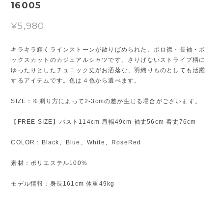
16005
¥5,980
キラキラ輝くラインストーンが散りばめられた、ポロ襟・長袖・ボ
ックスカットのカジュアルシャツです。さりげないストライプ柄に
ゆったりとしたチュニック丈がお洒落な、羽織りものとしても活躍
するアイテムです。色は４色から選べます。
SIZE：※測り方によって2-3cmの差が生じる場合がございます。
【FREE SIZE】バスト114cm 肩幅49cm 袖丈56cm 着丈76cm
COLOR：Black、Blue、White、RoseRed
素材：ポリエステル100%
モデル情報：身長161cm 体重49kg