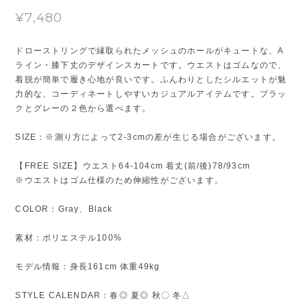
¥7,480
ドローストリングで縁取られたメッシュのホールがキュートな、A
ライン・膝下丈のデザインスカートです。ウエストはゴムなので、
着脱が簡単で履き心地が良いです。ふんわりとしたシルエットが魅
力的な、コーディネートしやすいカジュアルアイテムです。ブラッ
クとグレーの２色から選べます。
SIZE：※測り方によって2-3cmの差が生じる場合がございます。
【FREE SIZE】ウエスト64-104cm 着丈(前/後)78/93cm
※ウエストはゴム仕様のため伸縮性がございます。
COLOR：Gray、Black
素材：ポリエステル100%
モデル情報：身長161cm 体重49kg
STYLE CALENDAR：春◎ 夏◎ 秋〇 冬△