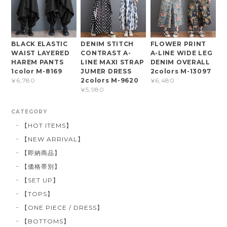
BLACK ELASTIC
DENIM STITCH
FLOWER PRINT
WAIST LAYERED
CONTRAST A-
A-LINE WIDE LEG
HAREM PANTS
LINE MAXI STRAP
DENIM OVERALL
1color M-8169
JUMER DRESS
2colors M-13097
2colors M-9620
¥6,780
¥6,480
¥5,980
CATEGORY
【HOT ITEMS】
【NEW ARRIVAL】
【即納商品】
【価格帯別】
【SET UP】
【TOPS】
【ONE PIECE / DRESS】
【BOTTOMS】