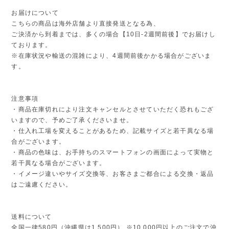
お届けについて
こちらの商品は海外店舗より直接発送となる為、
ご決済から到着までは、多くの場合【10日-2週間前後】でお届けし
ております。
※在庫状況や輸送の混雑により、4週間前後かかる場合がございま
す。
注意事項
・商品在庫切れにより注文キャンセルとさせていただく恐れもござ
いますので、予めご了承くださいませ。
・仕入れ工場を変えることがあるため、記載サイズと若干異なる場
合がございます。
・商品の色味は、お手持ちのスマートフォンの画面によって実物と
若干異なる場合がございます。
・イメージ違いやサイズ交換等、お客さまご都合による交換・返品
はご遠慮ください。
送料について
全国一律580円（沖縄県は1,500円） ※10,000円以上のご注文で沖