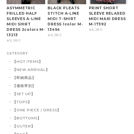
ASYMMETRIC
BLACK PLEATS
PRINT SHORT
FRILLED HALF
STITCH A-LINE
SLEEVE RELAXED
SLEEVES A-LINE
MIDI T-SHIRT
MIDI MAXI DRESS
MIDI SHIRT
DRESS 1color M-
M-17392
DRESS 2colors M-
13454
¥6,280
13213
¥6,980
¥6,980
CATEGORY
【HOT ITEMS】
【NEW ARRIVAL】
【即納商品】
【価格帯別】
【SET UP】
【TOPS】
【ONE PIECE / DRESS】
【BOTTOMS】
【OUTER】