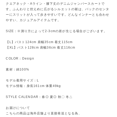
クエアネック・Aライン・膝下丈のデニムジャンパースカートで
す。ふんわりと控えめに広がるシルエットの裾は、バックのセンタ
ーにスリットが入って歩きやすいです。どんなインナーとも合わせ
やすい、カジュアルアイテムです。
SIZE：※測り方によって2-3cmの差が生じる場合がございます。
【L】バスト124cm 肩幅35cm 着丈115cm
【XL】バスト128cm 肩幅36cm 着丈116cm
COLOR：Design
素材：綿100%
モデル着用サイズ：L
モデル情報：身長161cm 体重49kg
STYLE CALENDAR：春◎ 夏◎ 秋〇 冬△
お届けについて
こちらの商品は海外店舗より直接発送となる為、