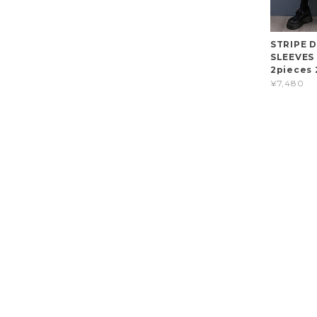
STRIPE 
SLEEVES 
2pieces 
¥7,480