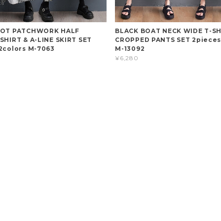
DOT PATCHWORK HALF
BLACK BOAT NECK WIDE T-SH
SHIRT & A-LINE SKIRT SET
CROPPED PANTS SET 2pieces 
2colors M-7063
M-13092
¥6,280