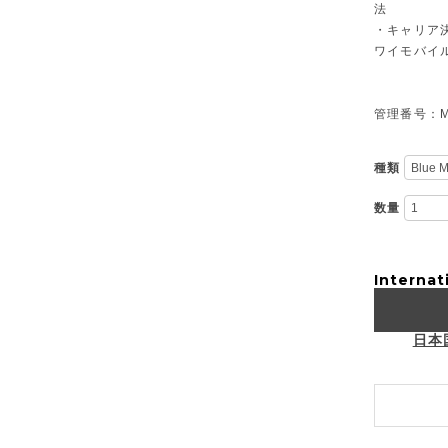
法
・キャリア決
ワイモバイ
管理番号：M-
種類
数量
Internat
日本