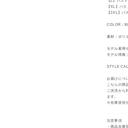
【L】バスト9
【XL】バスト
【2XL】バス
COLOR：Bl
素材：ポリエ
モデル着用
モデル情報：身
STYLE C
お届けにつ
こちらの商
ご決済から
ます。
※在庫状況
注意事項
・商品在庫