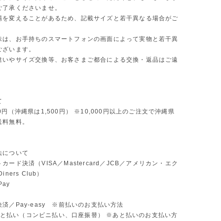
ご了承くださいませ。
場を変えることがあるため、記載サイズと若干異なる場合がご
味は、お手持ちのスマートフォンの画面によって実物と若干異
ございます。
違いやサイズ交換等、お客さまご都合による交換・返品はご遠
。
て
0円（沖縄県は1,500円） ※10,000円以上のご注文で沖縄県
送料無料。
法について
カード決済（VISA／Mastercard／JCB／アメリカン・エク
ners Club）
Pay
済／Pay-easy ※前払いのお支払い方法
D あと払い（コンビニ払い、口座振替） ※あと払いのお支払い方