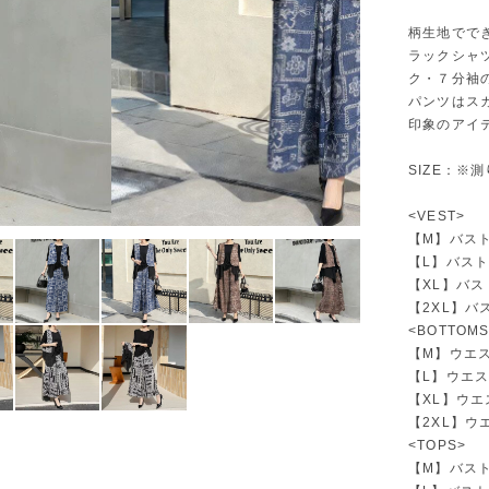
柄生地でで
ラックシャ
ク・７分袖
パンツはス
印象のアイ
SIZE：※
<VEST>
【M】バスト1
【L】バスト1
【XL】バスト
【2XL】バス
<BOTTOMS
【M】ウエスト
【L】ウエスト
【XL】ウエス
【2XL】ウエ
<TOPS>
【M】バスト9