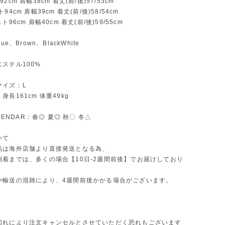
2cm 肩幅38cm 着丈(前/後)57/53cm
94cm 肩幅39cm 着丈(前/後)58/54cm
ト96cm 肩幅40cm 着丈(前/後)59/55cm
ue、Brown、BlackWhite
ステル100%
サイズ：L
長161cm 体重49kg
ALENDAR：春◎ 夏◎ 秋〇 冬△
いて
品は海外店舗より直接発送となる為、
到着までは、多くの場合【10日-2週間前後】でお届けしており
や輸送の混雑により、4週間前後かかる場合がございます。
切れにより注文キャンセルとさせていただく恐れもございます