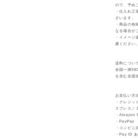
ので、予め
・仕入れ工
ざいます。
・商品の色
なる場合が
・イメージ
慮ください
送料につい
全国一律58
を含む全国
お支払い方
・クレジット
スプレス／ Di
・Amazon 
・PayPay
・コンビニ決
・Pay I