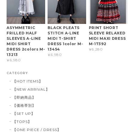
ASYMMETRIC
BLACK PLEATS
PRINT SHORT
FRILLED HALF
STITCH A-LINE
SLEEVE RELAXED
SLEEVES A-LINE
MIDI T-SHIRT
MIDI MAXI DRESS
MIDI SHIRT
DRESS 1color M-
M-17392
DRESS 2colors M-
13454
¥6,280
13213
¥6,980
¥6,980
CATEGORY
【HOT ITEMS】
【NEW ARRIVAL】
【即納商品】
【価格帯別】
【SET UP】
【TOPS】
【ONE PIECE / DRESS】