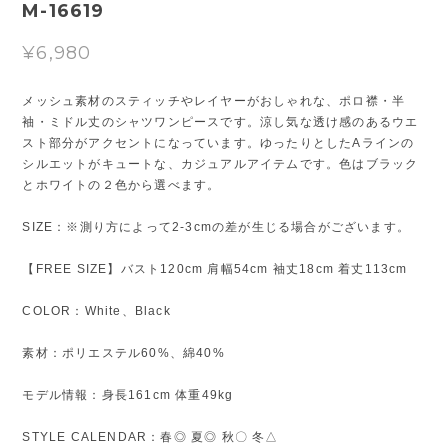
M-16619
¥6,980
メッシュ素材のスティッチやレイヤーがおしゃれな、ポロ襟・半
袖・ミドル丈のシャツワンピースです。涼し気な透け感のあるウエ
スト部分がアクセントになっています。ゆったりとしたAラインの
シルエットがキュートな、カジュアルアイテムです。色はブラック
とホワイトの２色から選べます。
SIZE：※測り方によって2-3cmの差が生じる場合がございます。
【FREE SIZE】バスト120cm 肩幅54cm 袖丈18cm 着丈113cm
COLOR：White、Black
素材：ポリエステル60%、綿40%
モデル情報：身長161cm 体重49kg
STYLE CALENDAR：春◎ 夏◎ 秋〇 冬△