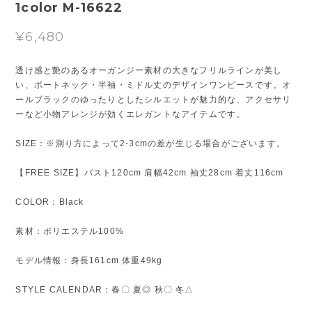
1color M-16622
¥6,480
透け感と艶のあるオーガンジー素材の大きなフリルラインが美し
い、ボートネック・半袖・ミドル丈のデザインワンピースです。オ
ールブラックのゆったりとしたシルエットが魅力的な、アクセサリ
ーなど小物アレンジが効くエレガントなアイテムです。
SIZE：※測り方によって2-3cmの差が生じる場合がございます。
【FREE SIZE】バスト120cm 肩幅42cm 袖丈28cm 着丈116cm
COLOR：Black
素材：ポリエステル100%
モデル情報：身長161cm 体重49kg
STYLE CALENDAR：春〇 夏◎ 秋〇 冬△