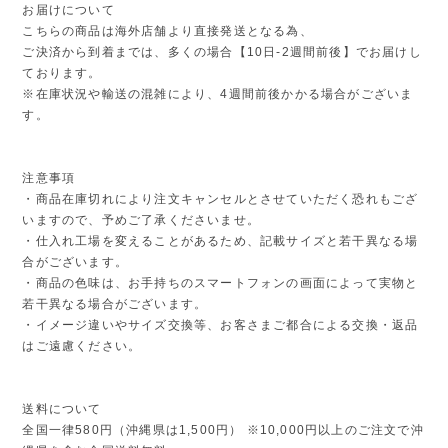
お届けについて
こちらの商品は海外店舗より直接発送となる為、
ご決済から到着までは、多くの場合【10日-2週間前後】でお届けし
ております。
※在庫状況や輸送の混雑により、4週間前後かかる場合がございま
す。
注意事項
・商品在庫切れにより注文キャンセルとさせていただく恐れもござ
いますので、予めご了承くださいませ。
・仕入れ工場を変えることがあるため、記載サイズと若干異なる場
合がございます。
・商品の色味は、お手持ちのスマートフォンの画面によって実物と
若干異なる場合がございます。
・イメージ違いやサイズ交換等、お客さまご都合による交換・返品
はご遠慮ください。
送料について
全国一律580円（沖縄県は1,500円） ※10,000円以上のご注文で沖