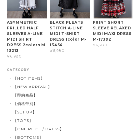
ASYMMETRIC
BLACK PLEATS
PRINT SHORT
FRILLED HALF
STITCH A-LINE
SLEEVE RELAXED
SLEEVES A-LINE
MIDI T-SHIRT
MIDI MAXI DRESS
MIDI SHIRT
DRESS 1color M-
M-17392
DRESS 2colors M-
13454
¥6,280
13213
¥6,980
¥6,980
CATEGORY
【HOT ITEMS】
【NEW ARRIVAL】
【即納商品】
【価格帯別】
【SET UP】
【TOPS】
【ONE PIECE / DRESS】
【BOTTOMS】