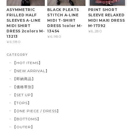
ASYMMETRIC
BLACK PLEATS
PRINT SHORT
FRILLED HALF
STITCH A-LINE
SLEEVE RELAXED
SLEEVES A-LINE
MIDI T-SHIRT
MIDI MAXI DRESS
MIDI SHIRT
DRESS 1color M-
M-17392
DRESS 2colors M-
13454
¥6,280
13213
¥6,980
¥6,980
CATEGORY
【HOT ITEMS】
【NEW ARRIVAL】
【即納商品】
【価格帯別】
【SET UP】
【TOPS】
【ONE PIECE / DRESS】
【BOTTOMS】
【OUTER】