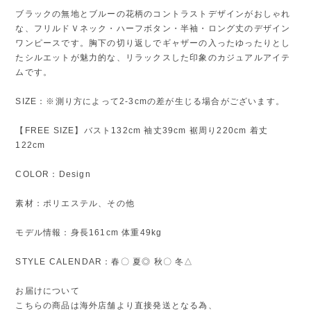
ブラックの無地とブルーの花柄のコントラストデザインがおしゃれ
な、フリルドＶネック・ハーフボタン・半袖・ロング丈のデザイン
ワンピースです。胸下の切り返しでギャザーの入ったゆったりとし
たシルエットが魅力的な、リラックスした印象のカジュアルアイテ
ムです。
SIZE：※測り方によって2-3cmの差が生じる場合がございます。
【FREE SIZE】バスト132cm 袖丈39cm 裾周り220cm 着丈
122cm
COLOR：Design
素材：ポリエステル、その他
モデル情報：身長161cm 体重49kg
STYLE CALENDAR：春〇 夏◎ 秋〇 冬△
お届けについて
こちらの商品は海外店舗より直接発送となる為、