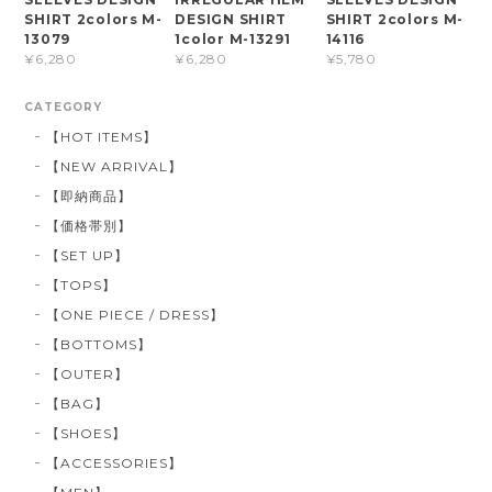
SHIRT 2colors M-
DESIGN SHIRT
SHIRT 2colors M-
13079
1color M-13291
14116
¥6,280
¥6,280
¥5,780
CATEGORY
【HOT ITEMS】
【NEW ARRIVAL】
【即納商品】
【価格帯別】
【SET UP】
【TOPS】
【ONE PIECE / DRESS】
【BOTTOMS】
【OUTER】
【BAG】
【SHOES】
【ACCESSORIES】