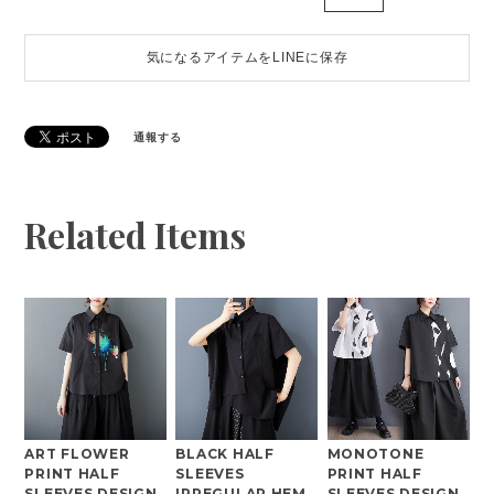
気になるアイテムをLINEに保存
通報する
Related Items
ART FLOWER
BLACK HALF
MONOTONE
PRINT HALF
SLEEVES
PRINT HALF
SLEEVES DESIGN
IRREGULAR HEM
SLEEVES DESIGN