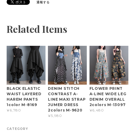
通報する
Related Items
BLACK ELASTIC
DENIM STITCH
FLOWER PRINT
WAIST LAYERED
CONTRAST A-
A-LINE WIDE LEG
HAREM PANTS
LINE MAXI STRAP
DENIM OVERALL
1color M-8169
JUMER DRESS
2colors M-13097
2colors M-9620
¥6,780
¥6,480
¥5,980
CATEGORY