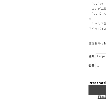
・PayPay
・コンビニ決
・Pay I
法
・キャリア決
ワイモバイ
管理番号：M-
種類
数量
Internat
日本