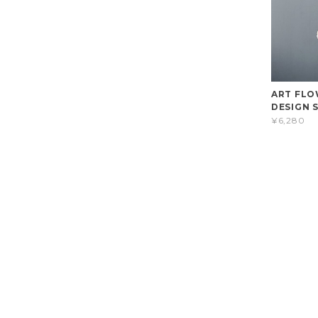
ART FLO
DESIGN S
¥6,280