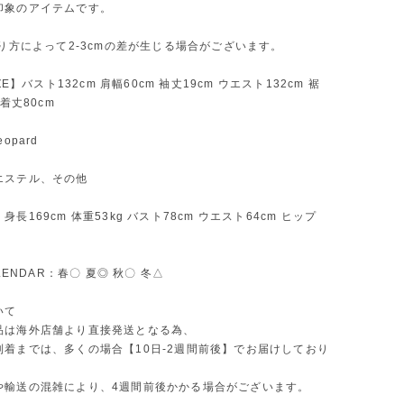
印象のアイテムです。
測り方によって2-3cmの差が生じる場合がございます。
IZE】バスト132cm 肩幅60cm 袖丈19cm ウエスト132cm 裾
 着丈80cm
opard
エステル、その他
長169cm 体重53kg バスト78cm ウエスト64cm ヒップ
ALENDAR：春〇 夏◎ 秋〇 冬△
いて
品は海外店舗より直接発送となる為、
到着までは、多くの場合【10日-2週間前後】でお届けしており
や輸送の混雑により、4週間前後かかる場合がございます。