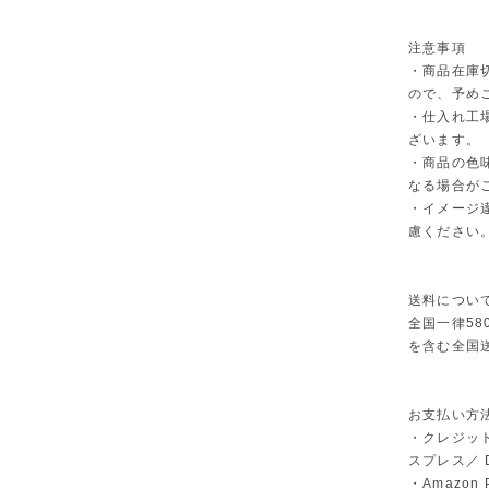
注意事項
・商品在庫
ので、予め
・仕入れ工
ざいます。
・商品の色
なる場合が
・イメージ
慮ください
送料につい
全国一律58
を含む全国
お支払い方
・クレジット
スプレス／ Di
・Amazon 