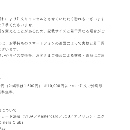
切れにより注文キャンセルとさせていただく恐れもございます
ご了承くださいませ。
場を変えることがあるため、記載サイズと若干異なる場合がご
味は、お手持ちのスマートフォンの画面によって実物と若干異
ございます。
違いやサイズ交換等、お客さまご都合による交換・返品はご遠
。
て
0円（沖縄県は1,500円） ※10,000円以上のご注文で沖縄県
送料無料。
法について
カード決済（VISA／Mastercard／JCB／アメリカン・エク
ners Club）
Pay