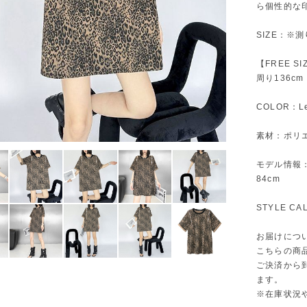
ら個性的な
SIZE：※
【FREE S
周り136cm
COLOR：Le
素材：ポリ
モデル情報：身
84cm
STYLE C
お届けにつ
こちらの商
ご決済から
ます。
※在庫状況