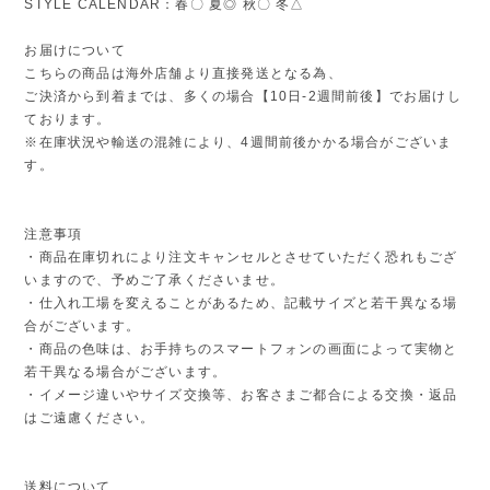
STYLE CALENDAR：春〇 夏◎ 秋〇 冬△
お届けについて
こちらの商品は海外店舗より直接発送となる為、
ご決済から到着までは、多くの場合【10日-2週間前後】でお届けし
ております。
※在庫状況や輸送の混雑により、4週間前後かかる場合がございま
す。
注意事項
・商品在庫切れにより注文キャンセルとさせていただく恐れもござ
いますので、予めご了承くださいませ。
・仕入れ工場を変えることがあるため、記載サイズと若干異なる場
合がございます。
・商品の色味は、お手持ちのスマートフォンの画面によって実物と
若干異なる場合がございます。
・イメージ違いやサイズ交換等、お客さまご都合による交換・返品
はご遠慮ください。
送料について