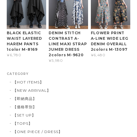
BLACK ELASTIC
DENIM STITCH
FLOWER PRINT
WAIST LAYERED
CONTRAST A-
A-LINE WIDE LEG
HAREM PANTS
LINE MAXI STRAP
DENIM OVERALL
1color M-8169
JUMER DRESS
2colors M-13097
2colors M-9620
¥6,780
¥6,480
¥5,980
CATEGORY
【HOT ITEMS】
【NEW ARRIVAL】
【即納商品】
【価格帯別】
【SET UP】
【TOPS】
【ONE PIECE / DRESS】