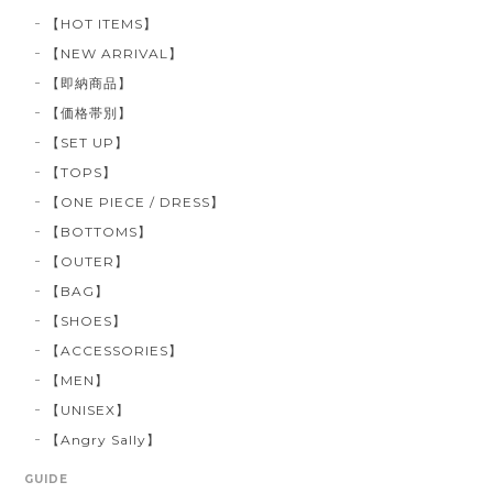
【HOT ITEMS】
【NEW ARRIVAL】
【即納商品】
【価格帯別】
【SET UP】
【TOPS】
【ONE PIECE / DRESS】
【BOTTOMS】
【OUTER】
【BAG】
【SHOES】
【ACCESSORIES】
【MEN】
【UNISEX】
【Angry Sally】
GUIDE