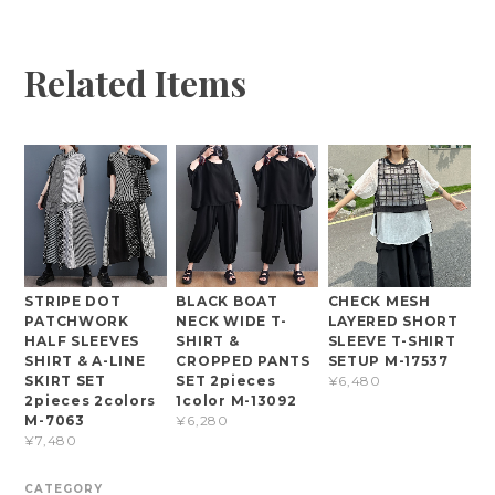
Related Items
STRIPE DOT
BLACK BOAT
CHECK MESH
PATCHWORK
NECK WIDE T-
LAYERED SHORT
HALF SLEEVES
SHIRT &
SLEEVE T-SHIRT
SHIRT & A-LINE
CROPPED PANTS
SETUP M-17537
SKIRT SET
SET 2pieces
¥6,480
2pieces 2colors
1color M-13092
M-7063
¥6,280
¥7,480
CATEGORY