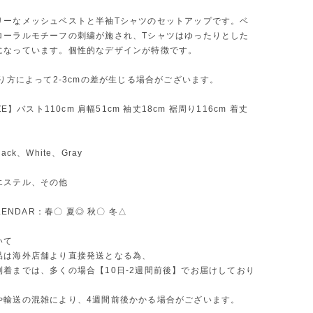
リーなメッシュベストと半袖Tシャツのセットアップです。ベ
ローラルモチーフの刺繍が施され、Tシャツはゆったりとした
になっています。個性的なデザインが特徴です。
測り方によって2-3cmの差が生じる場合がございます。
IZE】バスト110cm 肩幅51cm 袖丈18cm 裾周り116cm 着丈
ack、White、Gray
エステル、その他
ALENDAR：春〇 夏◎ 秋〇 冬△
いて
品は海外店舗より直接発送となる為、
到着までは、多くの場合【10日-2週間前後】でお届けしており
や輸送の混雑により、4週間前後かかる場合がございます。