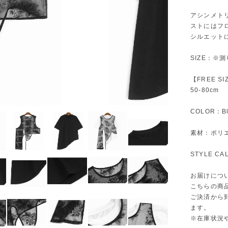
アシンメト
ストにはフ
シルエット
SIZE：※
【FREE S
50-80cm
COLOR：Bl
素材：ポリ
STYLE C
お届けにつ
こちらの商
ご決済から
ます。
※在庫状況