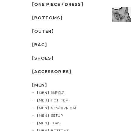
【ONE PIECE / DRESS】
【BOTTOMS】
【OUTER】
【BAG】
【SHOES】
【ACCESSORIES】
【MEN】
【MEN】新着商品
【MEN】HOT ITEM
【MEN】NEW ARRIVAL
【MEN】SETUP
【MEN】TOPS
【MEN】BOTTOMS