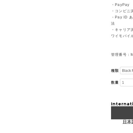
・PayPay
・コンビニ決
・Pay I
法
・キャリア決
ワイモバイ
管理番号：M-
種類
数量
Internat
日本