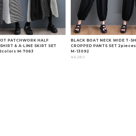
DOT PATCHWORK HALF
BLACK BOAT NECK WIDE T-SH
SHIRT & A-LINE SKIRT SET
CROPPED PANTS SET 2pieces 
2colors M-7063
M-13092
¥6,280