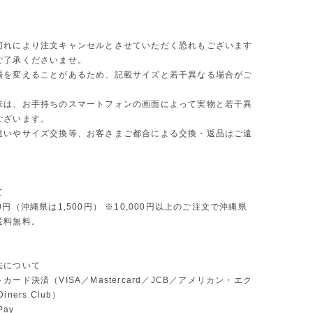
切れにより注文キャンセルとさせていただく恐れもございます
ご了承くださいませ。
場を変えることがあるため、記載サイズと若干異なる場合がご
味は、お手持ちのスマートフォンの画面によって実物と若干異
ございます。
違いやサイズ交換等、お客さまご都合による交換・返品はご遠
。
て
0円（沖縄県は1,500円） ※10,000円以上のご注文で沖縄県
送料無料。
法について
カード決済（VISA／Mastercard／JCB／アメリカン・エク
ners Club）
Pay