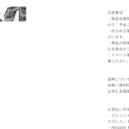
注意事項
・商品在庫
ので、予め
・仕入れ工
ざいます。
・商品の色
なる場合が
・イメージ
慮ください
送料につい
全国一律58
を含む全国
お支払い方
・クレジット
スプレス／ Di
・Amazon 