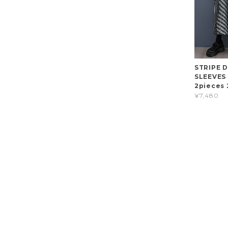
STRIPE 
SLEEVES 
2pieces 
¥7,480