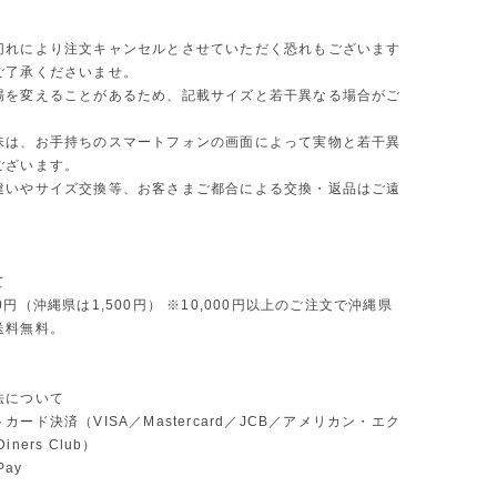
切れにより注文キャンセルとさせていただく恐れもございます
ご了承くださいませ。
場を変えることがあるため、記載サイズと若干異なる場合がご
味は、お手持ちのスマートフォンの画面によって実物と若干異
ございます。
違いやサイズ交換等、お客さまご都合による交換・返品はご遠
。
て
0円（沖縄県は1,500円） ※10,000円以上のご注文で沖縄県
送料無料。
法について
カード決済（VISA／Mastercard／JCB／アメリカン・エク
ners Club）
Pay