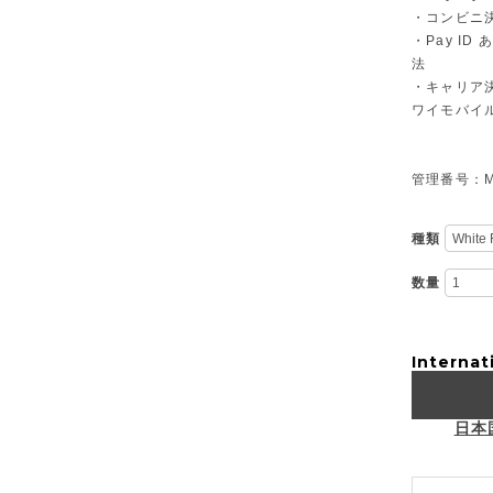
・コンビニ決
・Pay I
法
・キャリア決
ワイモバイ
管理番号：M-
種類
数量
Internat
日本