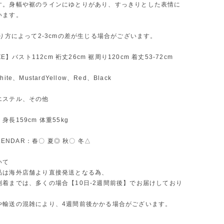
す。身幅や裾のラインにゆとりがあり、すっきりとした表情に
います。
測り方によって2-3cmの差が生じる場合がございます。
IZE】バスト112cm 裄丈26cm 裾周り120cm 着丈53-72cm
ite、MustardYellow、Red、Black
エステル、その他
長159cm 体重55kg
ALENDAR：春〇 夏◎ 秋〇 冬△
いて
品は海外店舗より直接発送となる為、
到着までは、多くの場合【10日-2週間前後】でお届けしており
や輸送の混雑により、4週間前後かかる場合がございます。