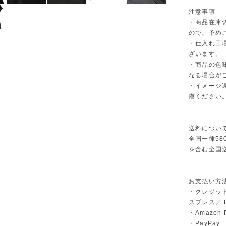
注意事項
・商品在庫
ので、予め
・仕入れ工
ざいます。
・商品の色
なる場合が
・イメージ
慮ください
送料につい
全国一律58
を含む全国
お支払い方
・クレジット
スプレス／ Di
・Amazon 
・PayPay