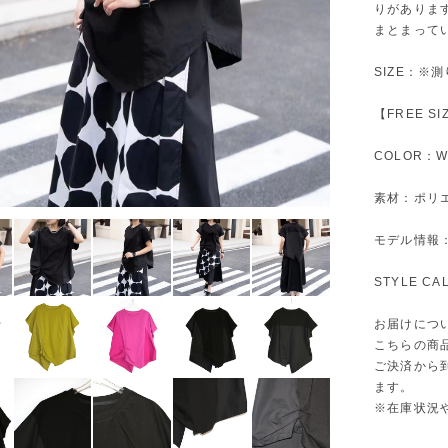
りがありま
まとまって
SIZE：※
【FREE S
COLOR：Wh
素材：ポリ
モデル情報：身
STYLE C
お届けにつ
こちらの商
ご決済から
ます。
※在庫状況