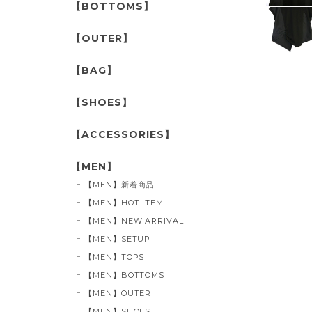
【BOTTOMS】
【OUTER】
【BAG】
【SHOES】
【ACCESSORIES】
【MEN】
【MEN】新着商品
【MEN】HOT ITEM
【MEN】NEW ARRIVAL
【MEN】SETUP
【MEN】TOPS
【MEN】BOTTOMS
【MEN】OUTER
【MEN】SHOES