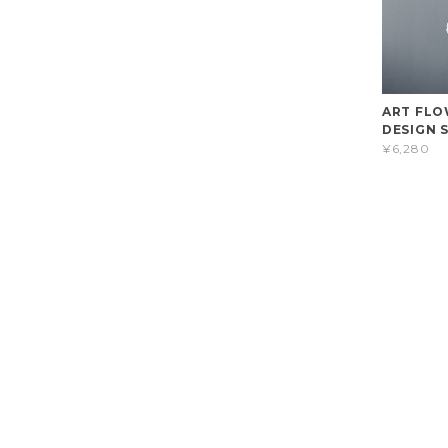
ART FLO
DESIGN S
¥6,280