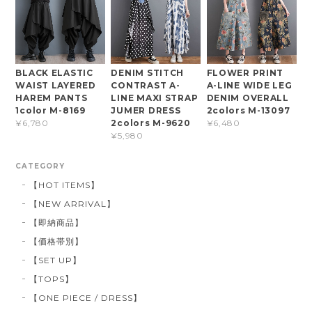
BLACK ELASTIC
DENIM STITCH
FLOWER PRINT
WAIST LAYERED
CONTRAST A-
A-LINE WIDE LEG
HAREM PANTS
LINE MAXI STRAP
DENIM OVERALL
1color M-8169
JUMER DRESS
2colors M-13097
2colors M-9620
¥6,780
¥6,480
¥5,980
CATEGORY
【HOT ITEMS】
【NEW ARRIVAL】
【即納商品】
【価格帯別】
【SET UP】
【TOPS】
【ONE PIECE / DRESS】