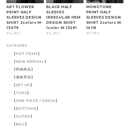
ART FLOWER
BLACK HALF
MONOTONE
PRINT HALF
SLEEVES
PRINT HALF
SLEEVES DESIGN
IRREGULAR HEM
SLEEVES DESIGN
SHIRT 2colors M-
DESIGN SHIRT
SHIRT 2colors M-
13079
1color M-13291
14116
¥6,280
¥6,280
¥5,780
CATEGORY
【HOT ITEMS】
【NEW ARRIVAL】
【即納商品】
【価格帯別】
【SET UP】
【TOPS】
【ONE PIECE / DRESS】
【BOTTOMS】
【OUTER】
【BAG】