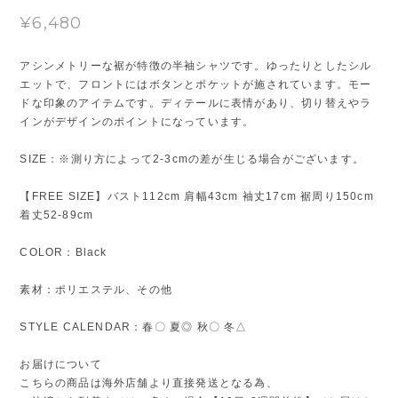
¥6,480
アシンメトリーな裾が特徴の半袖シャツです。ゆったりとしたシル
エットで、フロントにはボタンとポケットが施されています。モー
ドな印象のアイテムです。ディテールに表情があり、切り替えやラ
インがデザインのポイントになっています。
SIZE：※測り方によって2-3cmの差が生じる場合がございます。
【FREE SIZE】バスト112cm 肩幅43cm 袖丈17cm 裾周り150cm
着丈52-89cm
COLOR：Black
素材：ポリエステル、その他
STYLE CALENDAR：春〇 夏◎ 秋〇 冬△
お届けについて
こちらの商品は海外店舗より直接発送となる為、