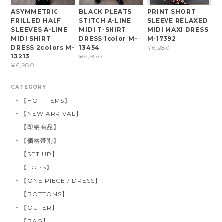
ASYMMETRIC
BLACK PLEATS
PRINT SHORT
FRILLED HALF
STITCH A-LINE
SLEEVE RELAXED
SLEEVES A-LINE
MIDI T-SHIRT
MIDI MAXI DRESS
MIDI SHIRT
DRESS 1color M-
M-17392
DRESS 2colors M-
13454
¥6,280
13213
¥6,980
¥6,980
CATEGORY
【HOT ITEMS】
【NEW ARRIVAL】
【即納商品】
【価格帯別】
【SET UP】
【TOPS】
【ONE PIECE / DRESS】
【BOTTOMS】
【OUTER】
【BAG】