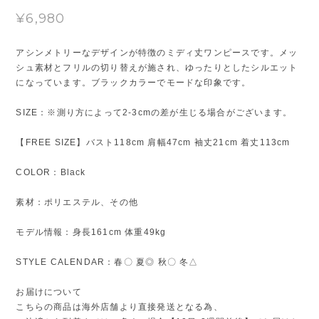
¥6,980
アシンメトリーなデザインが特徴のミディ丈ワンピースです。メッ
シュ素材とフリルの切り替えが施され、ゆったりとしたシルエット
になっています。ブラックカラーでモードな印象です。
SIZE：※測り方によって2-3cmの差が生じる場合がございます。
【FREE SIZE】バスト118cm 肩幅47cm 袖丈21cm 着丈113cm
COLOR：Black
素材：ポリエステル、その他
モデル情報：身長161cm 体重49kg
STYLE CALENDAR：春〇 夏◎ 秋〇 冬△
お届けについて
こちらの商品は海外店舗より直接発送となる為、