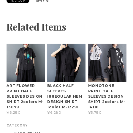
通報する
Related Items
ART FLOWER
BLACK HALF
MONOTONE
PRINT HALF
SLEEVES
PRINT HALF
SLEEVES DESIGN
IRREGULAR HEM
SLEEVES DESIGN
SHIRT 2colors M-
DESIGN SHIRT
SHIRT 2colors M-
13079
1color M-13291
14116
¥6,280
¥6,280
¥5,780
CATEGORY